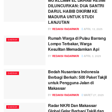
MU’ALLIMIN EL DAHAB RESMI
DILUNCURKAN: DUA SANTRI
DARUL HABIB DIKIRIM KE
MADURA UNTUK STUDI
LANJUTAN
BY
REDAKSI RADARNKRI
APRIL 13, 2025
Rumah Warga di Pulau Barrang
DAERAH
Lompo Terbakar, Warga
Kesulitan Memadamkan Api
BY
REDAKSI RADARNKRI
APRIL 3, 2025
Bedah Nusantara Indonesia
DAERAH
Berbagi Berkah: 500 Paket Takjil
untuk Pengguna Jalan di
Makassar
BY
REDAKSI RADARNKRI
MARET 27, 2025
Radar NKRI Dan Makassar
DAERAH
Global Gelar Berbagi Takjil dan