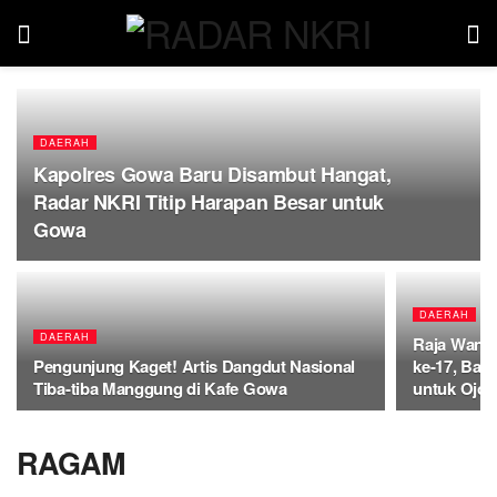
DAERAH
Kapolres Gowa Baru Disambut Hangat,
Radar NKRI Titip Harapan Besar untuk
Gowa
DAERAH
DAERAH
Raja Wangi
Pengunjung Kaget! Artis Dangdut Nasional
ke-17, Bagi
Tiba-tiba Manggung di Kafe Gowa
untuk Ojol
RAGAM