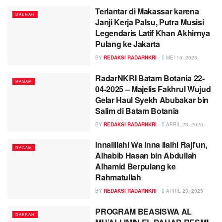
Terlantar di Makassar karena
DAERAH
Janji Kerja Palsu, Putra Musisi
Legendaris Latif Khan Akhirnya
Pulang ke Jakarta
BY
REDAKSI RADARNKRI
MEI 15, 2025
RadarNKRI Batam Botania 22-
RAGAM
04-2025 – Majelis Fakhrul Wujud
Gelar Haul Syekh Abubakar bin
Salim di Batam Botania
BY
REDAKSI RADARNKRI
APRIL 23, 2025
Innalillahi Wa Inna Ilaihi Raji’un,
RAGAM
Alhabib Hasan bin Abdullah
Alhamid Berpulang ke
Rahmatullah
BY
REDAKSI RADARNKRI
APRIL 23, 2025
PROGRAM BEASISWA AL
DAERAH