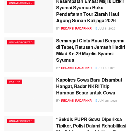
Kesempatan Emas! Majlis Dzikir
UNCATEGORIZED
Syamsi Syumus Buka
Pendaftaran Tour Ziarah Haul
Agung Sunan Kalijaga 2026
BY
REDAKSI RADARNKRI
JULI 8, 2026
Semangat Cinta Rasul Bergema
UNCATEGORIZED
di Tebet, Ratusan Jemaah Hadiri
Milad Ke-29 Majelis Syamsi
Syumus
BY
REDAKSI RADARNKRI
JULI 4, 2026
Kapolres Gowa Baru Disambut
DAERAH
Hangat, Radar NKRI Titip
Harapan Besar untuk Gowa
BY
REDAKSI RADARNKRI
JUNI 28, 2026
“Sekdis PUPR Gowa Diperiksa
UNCATEGORIZED
Tipikor, Polisi Dalami Rehabilitasi