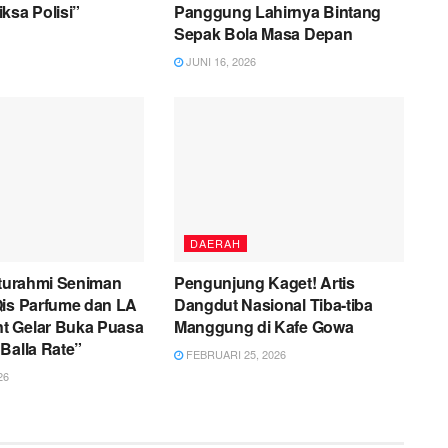
ksa Polisi”
Panggung Lahirnya Bintang
Sepak Bola Masa Depan
JUNI 16, 2026
DAERAH
aturahmi Seniman
Pengunjung Kaget! Artis
Qis Parfume dan LA
Dangdut Nasional Tiba-tiba
 Gelar Buka Puasa
Manggung di Kafe Gowa
Balla Rate”
FEBRUARI 25, 2026
26