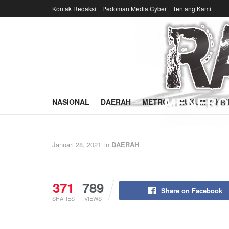
Kontak Redaksi
Pedoman Media Cyber
Tentang Kami
NASIONAL
DAERAH
METRO
HUKUM & KRI
Januari 28, 2021
in
DAERAH
371
789
Share on Facebook
SHARES
VIEWS