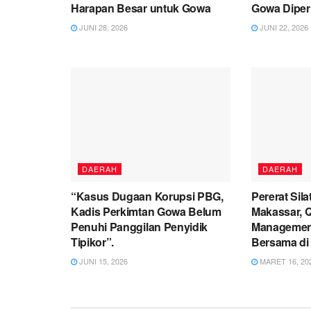
Harapan Besar untuk Gowa
Gowa Diperi
JUNI 28, 2026
JUNI 22, 2026
DAERAH
DAERAH
“Kasus Dugaan Korupsi PBG,
Pererat Sil
Kadis Perkimtan Gowa Belum
Makassar, 
Penuhi Panggilan Penyidik
Management
Tipikor”.
Bersama di 
JUNI 15, 2026
MARET 16, 20