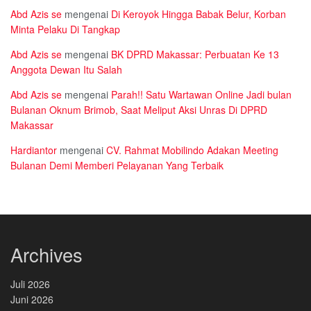
Abd Azis se
mengenai
Di Keroyok Hingga Babak Belur, Korban
Minta Pelaku Di Tangkap
Abd Azis se
mengenai
BK DPRD Makassar: Perbuatan Ke 13
Anggota Dewan Itu Salah
Abd Azis se
mengenai
Parah!! Satu Wartawan Online Jadi bulan
Bulanan Oknum Brimob, Saat Meliput Aksi Unras Di DPRD
Makassar
Hardiantor
mengenai
CV. Rahmat Mobilindo Adakan Meeting
Bulanan Demi Memberi Pelayanan Yang Terbaik
Archives
Juli 2026
Juni 2026