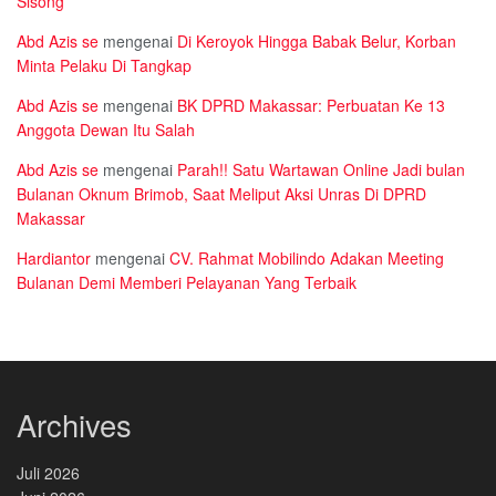
Sisong
Abd Azis se
mengenai
Di Keroyok Hingga Babak Belur, Korban
Minta Pelaku Di Tangkap
Abd Azis se
mengenai
BK DPRD Makassar: Perbuatan Ke 13
Anggota Dewan Itu Salah
Abd Azis se
mengenai
Parah!! Satu Wartawan Online Jadi bulan
Bulanan Oknum Brimob, Saat Meliput Aksi Unras Di DPRD
Makassar
Hardiantor
mengenai
CV. Rahmat Mobilindo Adakan Meeting
Bulanan Demi Memberi Pelayanan Yang Terbaik
Archives
Juli 2026