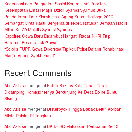
Kaderisasi dan Penguatan Sosial Kontrol Jadi Prioritas
Kesempatan Emas! Majlis Dzikir Syamsi Syumus Buka
Pendaftaran Tour Ziarah Haul Agung Sunan Kalijaga 2026
Semangat Cinta Rasul Bergema di Tebet, Ratusan Jemaah Hadiri
Milad Ke-29 Majelis Syamsi Syumus
Kapolres Gowa Baru Disambut Hangat, Radar NKRI Titip
Harapan Besar untuk Gowa
“Sekdis PUPR Gowa Diperiksa Tipikor, Polisi Dalami Rehabilitasi
Masjid Agung Syekh Yusuf”
Recent Comments
Abd Azis se
mengenai
Ketua Baznas Kab. Tanah Toraja
Didampingi Komisionernya Berkunjung Ke Desa Bo’ne Buntu
Sisong
Abd Azis se
mengenai
Di Keroyok Hingga Babak Belur, Korban
Minta Pelaku Di Tangkap
Abd Azis se
mengenai
BK DPRD Makassar: Perbuatan Ke 13