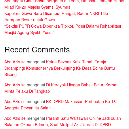
Semangat Cinta Rasul Bergema di Tebet, Ratusan Jemaah Hadiri
Milad Ke-29 Majelis Syamsi Syumus
Kapolres Gowa Baru Disambut Hangat, Radar NKRI Titip
Harapan Besar untuk Gowa
“Sekdis PUPR Gowa Diperiksa Tipikor, Polisi Dalami Rehabilitasi
Masjid Agung Syekh Yusuf”
Recent Comments
Abd Azis se
mengenai
Ketua Baznas Kab. Tanah Toraja
Didampingi Komisionernya Berkunjung Ke Desa Bo’ne Buntu
Sisong
Abd Azis se
mengenai
Di Keroyok Hingga Babak Belur, Korban
Minta Pelaku Di Tangkap
Abd Azis se
mengenai
BK DPRD Makassar: Perbuatan Ke 13
Anggota Dewan Itu Salah
Abd Azis se
mengenai
Parah!! Satu Wartawan Online Jadi bulan
Bulanan Oknum Brimob, Saat Meliput Aksi Unras Di DPRD