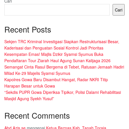
Cari
Cari
Recent Posts
Sekjen TRC Kriminal Investigasi Siapkan Restrukturisasi Besar,
Kaderisasi dan Penguatan Sosial Kontrol Jadi Prioritas
Kesempatan Emas! Majlis Dzikir Syamsi Syumus Buka
Pendaftaran Tour Ziarah Haul Agung Sunan Kalijaga 2026
Semangat Cinta Rasul Bergema di Tebet, Ratusan Jemaah Hadiri
Milad Ke-29 Majelis Syamsi Syumus
Kapolres Gowa Baru Disambut Hangat, Radar NKRI Titip
Harapan Besar untuk Gowa
“Sekdis PUPR Gowa Diperiksa Tipikor, Polisi Dalami Rehabilitasi
Masjid Agung Syekh Yusuf”
Recent Comments
Abd Azis se
mengenai
Ketua Baznas Kab. Tanah Toraja