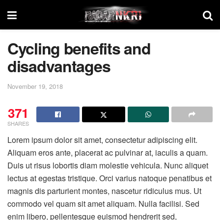
Cycling benefits and
disadvantages
November 19, 2018
371
SHARES
Lorem ipsum dolor sit amet, consectetur adipiscing elit.
Aliquam eros ante, placerat ac pulvinar at, iaculis a quam.
Duis ut risus lobortis diam molestie vehicula. Nunc aliquet
lectus at egestas tristique. Orci varius natoque penatibus et
magnis dis parturient montes, nascetur ridiculus mus. Ut
commodo vel quam sit amet aliquam. Nulla facilisi. Sed
enim libero, pellentesque euismod hendrerit sed,