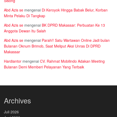
Sisong
Abd Azis se
mengenai
Di Keroyok Hingga Babak Belur, Korban
Minta Pelaku Di Tangkap
Abd Azis se
mengenai
BK DPRD Makassar: Perbuatan Ke 13
Anggota Dewan Itu Salah
Abd Azis se
mengenai
Parah!! Satu Wartawan Online Jadi bulan
Bulanan Oknum Brimob, Saat Meliput Aksi Unras Di DPRD
Makassar
Hardiantor
mengenai
CV. Rahmat Mobilindo Adakan Meeting
Bulanan Demi Memberi Pelayanan Yang Terbaik
Archives
Juli 2026