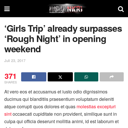
‘Girls Trip’ already surpasses
‘Rough Night’ in opening
weekend
Juli 23, 2017
371
SHARES
At vero eos et accusamus et iusto odio dignissimos
ducimus qui blanditiis praesentium voluptatum deleniti
atque corrupti quos dolores et quas
molestias excepturi
sint
occaecati cupiditate non provident, similique sunt in
culpa qui officia deserunt mollitia animi, id est laborum et