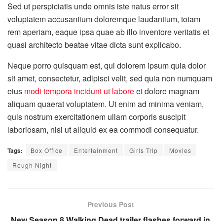
Sed ut perspiciatis unde omnis iste natus error sit
voluptatem accusantium doloremque laudantium, totam
rem aperiam, eaque ipsa quae ab illo inventore veritatis et
quasi architecto beatae vitae dicta sunt explicabo.
Neque porro quisquam est, qui dolorem ipsum quia dolor
sit amet, consectetur, adipisci velit, sed quia non numquam
eius
modi tempora incidunt ut labore
et dolore magnam
aliquam quaerat voluptatem. Ut enim ad minima veniam,
quis nostrum exercitationem ullam corporis suscipit
laboriosam, nisi ut aliquid ex ea commodi consequatur.
Tags:
Box Office
Entertainment
Girls Trip
Movies
Rough Night
Previous Post
New Season 8 Walking Dead trailer flashes forward in