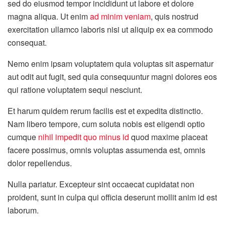
sed do eiusmod tempor incididunt ut labore et dolore
magna aliqua. Ut enim
ad minim veniam
, quis nostrud
exercitation ullamco laboris nisi ut aliquip ex ea commodo
consequat.
Nemo enim ipsam voluptatem quia voluptas sit aspernatur
aut odit aut fugit, sed quia consequuntur magni dolores eos
qui ratione voluptatem sequi nesciunt.
Et harum quidem rerum facilis est et expedita distinctio.
Nam libero tempore, cum soluta nobis est eligendi optio
cumque
nihil impedit quo minus id
quod maxime placeat
facere possimus, omnis voluptas assumenda est, omnis
dolor repellendus.
Nulla pariatur. Excepteur sint occaecat cupidatat non
proident, sunt in culpa qui officia deserunt mollit anim id est
laborum.