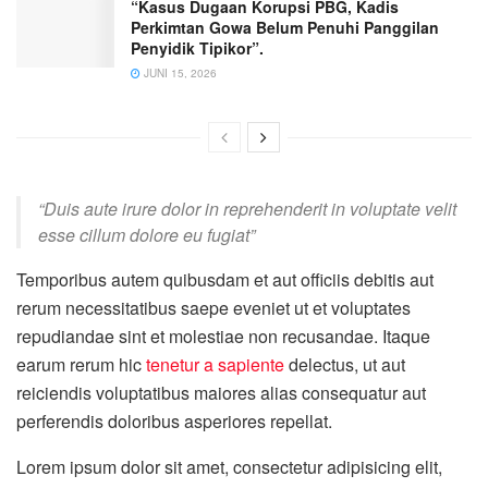
“Kasus Dugaan Korupsi PBG, Kadis
Perkimtan Gowa Belum Penuhi Panggilan
Penyidik Tipikor”.
JUNI 15, 2026
“Duis aute irure dolor in reprehenderit in voluptate velit
esse cillum dolore eu fugiat”
Temporibus autem quibusdam et aut officiis debitis aut
rerum necessitatibus saepe eveniet ut et voluptates
repudiandae sint et molestiae non recusandae. Itaque
earum rerum hic
tenetur a sapiente
delectus, ut aut
reiciendis voluptatibus maiores alias consequatur aut
perferendis doloribus asperiores repellat.
Lorem ipsum dolor sit amet, consectetur adipisicing elit,