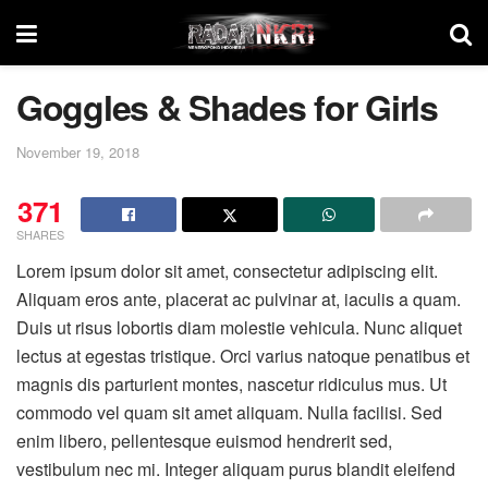
Goggles & Shades for Girls
November 19, 2018
371
SHARES
Lorem ipsum dolor sit amet, consectetur adipiscing elit.
Aliquam eros ante, placerat ac pulvinar at, iaculis a quam.
Duis ut risus lobortis diam molestie vehicula. Nunc aliquet
lectus at egestas tristique. Orci varius natoque penatibus et
magnis dis parturient montes, nascetur ridiculus mus. Ut
commodo vel quam sit amet aliquam. Nulla facilisi. Sed
enim libero, pellentesque euismod hendrerit sed,
vestibulum nec mi. Integer aliquam purus blandit eleifend