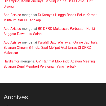
Didampingi Komisionernya Berkunjung Ke Desa Bo’ne Buntu
Sisong
Abd Azis se
mengenai
Di Keroyok Hingga Babak Belur, Korban
Minta Pelaku Di Tangkap
Abd Azis se
mengenai
BK DPRD Makassar: Perbuatan Ke 13
Anggota Dewan Itu Salah
Abd Azis se
mengenai
Parah!! Satu Wartawan Online Jadi bulan
Bulanan Oknum Brimob, Saat Meliput Aksi Unras Di DPRD
Makassar
Hardiantor
mengenai
CV. Rahmat Mobilindo Adakan Meeting
Bulanan Demi Memberi Pelayanan Yang Terbaik
Archives