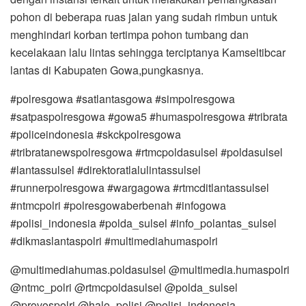
pohon di beberapa ruas jalan yang sudah rimbun untuk
menghindari korban tertimpa pohon tumbang dan
kecelakaan lalu lintas sehingga terciptanya Kamseltibcar
lantas di Kabupaten Gowa,pungkasnya.
#polresgowa #satlantasgowa #simpolresgowa
#satpaspolresgowa #gowa5 #humaspolresgowa #tribrata
#policeindonesia #skckpolresgowa
#tribratanewspolresgowa #rtmcpoldasulsel #poldasulsel
#lantassulsel #direktoratlalulintassulsel
#runnerpolresgowa #wargagowa #rtmcditlantassulsel
#ntmcpolri #polresgowaberbenah #infogowa
#polisi_indonesia #polda_sulsel #info_polantas_sulsel
#dikmaslantaspolri #multimediahumaspolri
@multimediahumas.poldasulsel @multimedia.humaspolri
@ntmc_polri @rtmcpoldasulsel @polda_sulsel
@provospolri @halo_polisi @polisi_indonesia