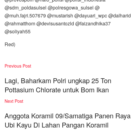
@sdm_poldasulsel @polresgowa_sulsel @
@muh.fajri.507679 @mustarish @dayuari_wpc @dalharid
@rahmatthom @devisusantozld @faizandhika37
@soliyah55
Red)
Previous Post
Lagi, Baharkam Polri ungkap 25 Ton
Pottasium Chlorate untuk Bom Ikan
Next Post
Anggota Koramil 09/Samatiga Panen Raya
Ubi Kayu Di Lahan Pangan Koramil