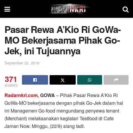
Pasar Rewa A’Kio Ri GoWa-
MO Bekerjasama Pihak Go-
Jek, ini Tujuannya
September 22, 2019
371
SHARES
Radarnkri.com,
GOWA
– Pihak Pasar Rewa A’Kio Ri
GoWa-MO bekerjasama dengan pihak Go-Jek dalam hal
ini Managemen Go-food mengundang penyewa tenant
(Merchant) melaksanakan kegiatan Testfood di Cafe
Jaman Now. Minggu, (22/9) siang tadi.