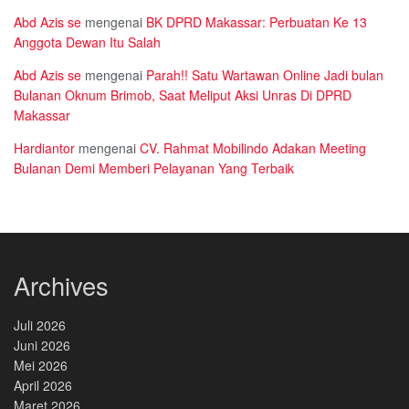
Abd Azis se
mengenai
BK DPRD Makassar: Perbuatan Ke 13
Anggota Dewan Itu Salah
Abd Azis se
mengenai
Parah!! Satu Wartawan Online Jadi bulan
Bulanan Oknum Brimob, Saat Meliput Aksi Unras Di DPRD
Makassar
Hardiantor
mengenai
CV. Rahmat Mobilindo Adakan Meeting
Bulanan Demi Memberi Pelayanan Yang Terbaik
Archives
Juli 2026
Juni 2026
Mei 2026
April 2026
Maret 2026