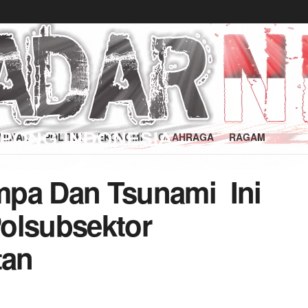
MINAL
POLITIK
EKONOMI
OLAHRAGA
RAGAM
mpa Dan Tsunami Ini
Polsubsektor
tan