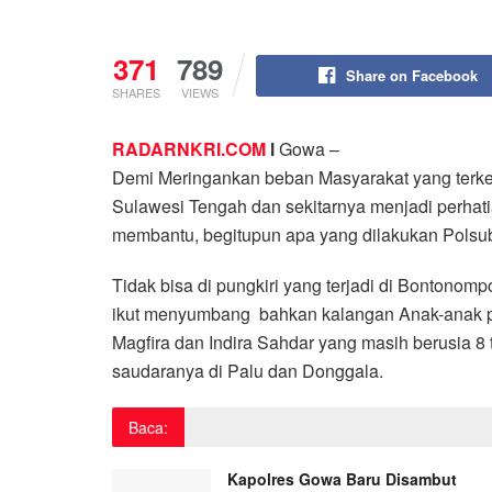
371
789
Share on Facebook
SHARES
VIEWS
RADARNKRI.COM
l
Gowa –
Demi Meringankan beban Masyarakat yang terk
Sulawesi Tengah dan sekitarnya menjadi perhatia
membantu, begitupun apa yang dilakukan Polsu
Tidak bisa di pungkiri yang terjadi di Bontono
ikut menyumbang bahkan kalangan Anak-anak pu
Magfira dan Indira Sahdar yang masih berusia 
saudaranya di Palu dan Donggala.
Baca:
Kapolres Gowa Baru Disambut