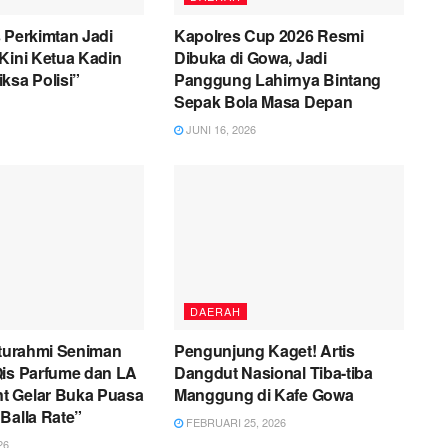
 Perkimtan Jadi
Kapolres Cup 2026 Resmi
Kini Ketua Kadin
Dibuka di Gowa, Jadi
ksa Polisi”
Panggung Lahirnya Bintang
Sepak Bola Masa Depan
JUNI 16, 2026
DAERAH
aturahmi Seniman
Pengunjung Kaget! Artis
Qis Parfume dan LA
Dangdut Nasional Tiba-tiba
 Gelar Buka Puasa
Manggung di Kafe Gowa
Balla Rate”
FEBRUARI 25, 2026
26