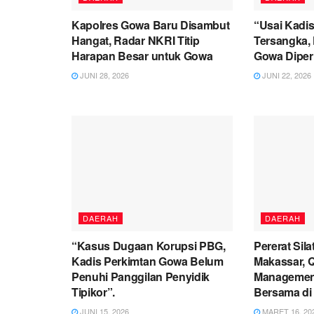
Kapolres Gowa Baru Disambut
“Usai Kadis
Hangat, Radar NKRI Titip
Tersangka, 
Harapan Besar untuk Gowa
Gowa Diperi
JUNI 28, 2026
JUNI 22, 2026
DAERAH
DAERAH
“Kasus Dugaan Korupsi PBG,
Pererat Sil
Kadis Perkimtan Gowa Belum
Makassar, 
Penuhi Panggilan Penyidik
Management
Tipikor”.
Bersama di 
JUNI 15, 2026
MARET 16, 20