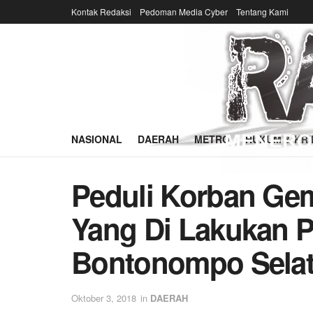
Kontak Redaksi
Pedoman Media Cyber
Tentang Kami
NASIONAL
DAERAH
METRO
HUKUM & KRI
Peduli Korban Ge
Yang Di Lakukan 
Bontonompo Sela
Oktober 3, 2018
in
DAERAH