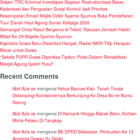
Sekjen TRC Kriminal Investigasi Siapkan Restrukturisasi Besar,
Kaderisasi dan Penguatan Sosial Kontrol Jadi Prioritas
Kesempatan Emas! Majlis Dzikir Syamsi Syumus Buka Pendaftaran
Tour Ziarah Haul Agung Sunan Kalijaga 2026
Semangat Cinta Rasul Bergema di Tebet, Ratusan Jemaah Hadiri
Milad Ke-29 Majelis Syamsi Syumus
Kapolres Gowa Baru Disambut Hangat, Radar NKRI Titip Harapan
Besar untuk Gowa
“Sekdis PUPR Gowa Diperiksa Tipikor, Polisi Dalami Rehabilitasi
Masjid Agung Syekh Yusuf”
Recent Comments
Abd Azis se
mengenai
Ketua Baznas Kab. Tanah Toraja
Didampingi Komisionernya Berkunjung Ke Desa Bo’ne Buntu
Sisong
Abd Azis se
mengenai
Di Keroyok Hingga Babak Belur, Korban
Minta Pelaku Di Tangkap
Abd Azis se
mengenai
BK DPRD Makassar: Perbuatan Ke 13
Anggota Dewan Itu Salah