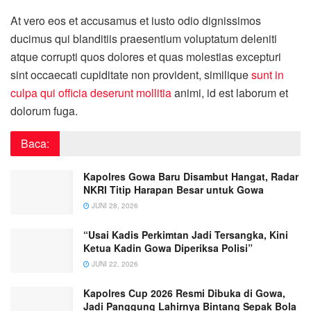
At vero eos et accusamus et iusto odio dignissimos
ducimus qui blanditiis praesentium voluptatum deleniti
atque corrupti quos dolores et quas molestias excepturi
sint occaecati cupiditate non provident, similique
sunt in
culpa qui officia deserunt mollitia
animi, id est laborum et
dolorum fuga.
Baca:
Kapolres Gowa Baru Disambut Hangat, Radar
NKRI Titip Harapan Besar untuk Gowa
JUNI 28, 2026
“Usai Kadis Perkimtan Jadi Tersangka, Kini
Ketua Kadin Gowa Diperiksa Polisi”
JUNI 22, 2026
Kapolres Cup 2026 Resmi Dibuka di Gowa,
Jadi Panggung Lahirnya Bintang Sepak Bola