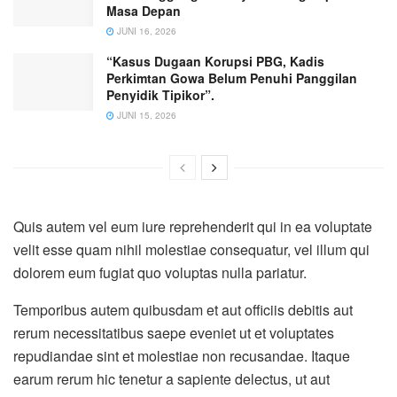
Masa Depan
JUNI 16, 2026
“Kasus Dugaan Korupsi PBG, Kadis
Perkimtan Gowa Belum Penuhi Panggilan
Penyidik Tipikor”.
JUNI 15, 2026
Quis autem vel eum iure reprehenderit qui in ea voluptate
velit esse quam nihil molestiae consequatur, vel illum qui
dolorem eum fugiat quo voluptas nulla pariatur.
Temporibus autem quibusdam et aut officiis debitis aut
rerum necessitatibus saepe eveniet ut et voluptates
repudiandae sint et molestiae non recusandae. Itaque
earum rerum hic tenetur a sapiente delectus, ut aut