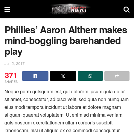
Phillies’ Aaron Altherr makes
mind-boggling barehanded
play
Juli 2, 2017
371
SHARES
Neque porro quisquam est, qui dolorem ipsum quia dolor
sit amet, consectetur, adipisci velit, sed quia non numquam
eius modi tempora incidunt ut labore et dolore magnam
aliquam quaerat voluptatem. Ut enim ad minima veniam,
quis nostrum exercitationem ullam corporis suscipit
laboriosam, nisi ut aliquid ex ea commodi consequatur.