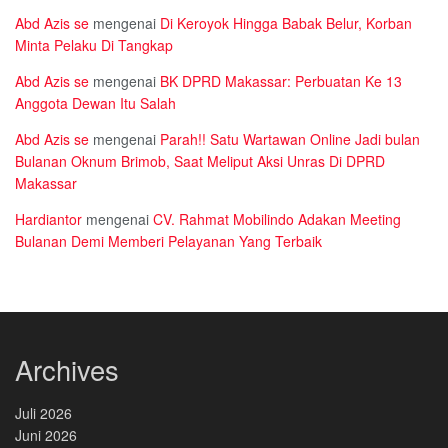
Abd Azis se
mengenai
Di Keroyok Hingga Babak Belur, Korban
Minta Pelaku Di Tangkap
Abd Azis se
mengenai
BK DPRD Makassar: Perbuatan Ke 13
Anggota Dewan Itu Salah
Abd Azis se
mengenai
Parah!! Satu Wartawan Online Jadi bulan
Bulanan Oknum Brimob, Saat Meliput Aksi Unras Di DPRD
Makassar
Hardiantor
mengenai
CV. Rahmat Mobilindo Adakan Meeting
Bulanan Demi Memberi Pelayanan Yang Terbaik
Archives
Juli 2026
Juni 2026