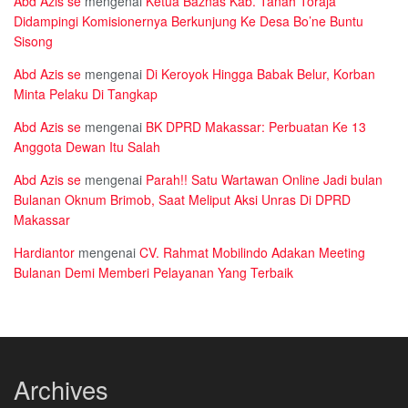
Abd Azis se
mengenai
Ketua Baznas Kab. Tanah Toraja
Didampingi Komisionernya Berkunjung Ke Desa Bo’ne Buntu
Sisong
Abd Azis se
mengenai
Di Keroyok Hingga Babak Belur, Korban
Minta Pelaku Di Tangkap
Abd Azis se
mengenai
BK DPRD Makassar: Perbuatan Ke 13
Anggota Dewan Itu Salah
Abd Azis se
mengenai
Parah!! Satu Wartawan Online Jadi bulan
Bulanan Oknum Brimob, Saat Meliput Aksi Unras Di DPRD
Makassar
Hardiantor
mengenai
CV. Rahmat Mobilindo Adakan Meeting
Bulanan Demi Memberi Pelayanan Yang Terbaik
Archives