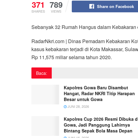
371
789
Share on Facebook
SHARES
VIEWS
Sebanyak 32 Rumah Hangus dalam Kebakaran 
RadarNkri.com | Dinas Pemadam Kebakaran Ko
kasus kebakaran terjadi di Kota Makassar, Sula
Rp 11,575 miliar selama tahun 2020.
Baca:
Kapolres Gowa Baru Disambut
Hangat, Radar NKRI Titip Harapan
Besar untuk Gowa
JUNI 28, 2026
Kapolres Cup 2026 Resmi Dibuka d
Gowa, Jadi Panggung Lahirnya
Bintang Sepak Bola Masa Depan
JUNI 16, 2026