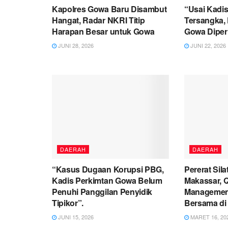
Kapolres Gowa Baru Disambut
“Usai Kadis
Hangat, Radar NKRI Titip
Tersangka, 
Harapan Besar untuk Gowa
Gowa Diperi
JUNI 28, 2026
JUNI 22, 2026
DAERAH
DAERAH
“Kasus Dugaan Korupsi PBG,
Pererat Sil
Kadis Perkimtan Gowa Belum
Makassar, 
Penuhi Panggilan Penyidik
Management
Tipikor”.
Bersama di 
JUNI 15, 2026
MARET 16, 20