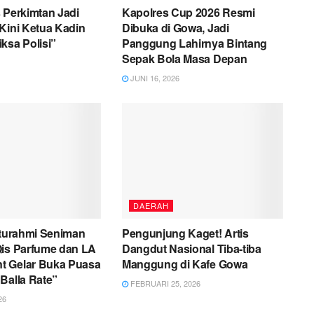
 Perkimtan Jadi
Kapolres Cup 2026 Resmi
Kini Ketua Kadin
Dibuka di Gowa, Jadi
ksa Polisi”
Panggung Lahirnya Bintang
Sepak Bola Masa Depan
JUNI 16, 2026
DAERAH
aturahmi Seniman
Pengunjung Kaget! Artis
Qis Parfume dan LA
Dangdut Nasional Tiba-tiba
 Gelar Buka Puasa
Manggung di Kafe Gowa
Balla Rate”
FEBRUARI 25, 2026
26