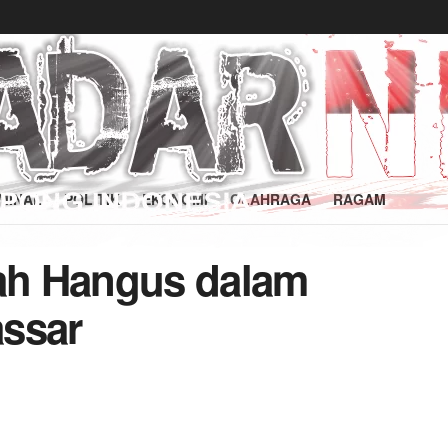
MINAL
POLITIK
EKONOMI
OLAHRAGA
RAGAM
ah Hangus dalam
assar