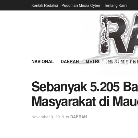
Kontak Redaksi
Pedoman Media Cyber
Tentang Kami
NASIONAL
DAERAH
METRO
HUKUM & KRI
Sebanyak 5.205 Ba
Masyarakat di Ma
November 9, 2019
in
DAERAH