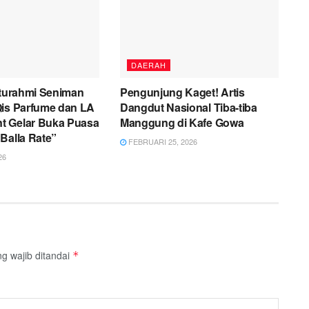
DAERAH
aturahmi Seniman
Pengunjung Kaget! Artis
Qis Parfume dan LA
Dangdut Nasional Tiba-tiba
 Gelar Buka Puasa
Manggung di Kafe Gowa
Balla Rate”
FEBRUARI 25, 2026
26
g wajib ditandai
*