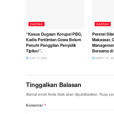
DAERAH
DAERAH
“Kasus Dugaan Korupsi PBG,
Pererat Sil
Kadis Perkimtan Gowa Belum
Makassar, 
Penuhi Panggilan Penyidik
Management
Tipikor”.
Bersama di 
JUNI 15, 2026
MARET 16, 20
Tinggalkan Balasan
Alamat email Anda tidak akan dipublikasikan.
Ruas yan
Komentar
*