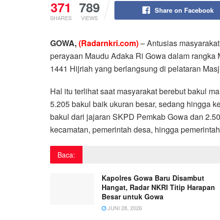
371
789
Share on Facebook
SHARES
VIEWS
GOWA,
(Radarnkri.com)
– Antusias masyarakat
perayaan Maudu Adaka Ri Gowa dalam rangka
1441 Hijriah yang berlangsung di pelataran Masj
Hal itu terlihat saat masyarakat berebut bakul 
5.205 bakul baik ukuran besar, sedang hingga kec
bakul dari jajaran SKPD Pemkab Gowa dan 2.5
kecamatan, pemerintah desa, hingga pemerintah
Baca:
Kapolres Gowa Baru Disambut
Hangat, Radar NKRI Titip Harapan
Besar untuk Gowa
JUNI 28, 2026