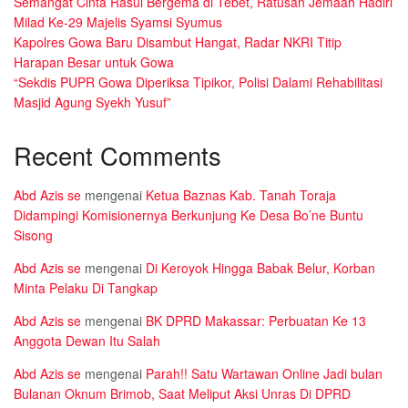
Semangat Cinta Rasul Bergema di Tebet, Ratusan Jemaah Hadiri
Milad Ke-29 Majelis Syamsi Syumus
Kapolres Gowa Baru Disambut Hangat, Radar NKRI Titip
Harapan Besar untuk Gowa
“Sekdis PUPR Gowa Diperiksa Tipikor, Polisi Dalami Rehabilitasi
Masjid Agung Syekh Yusuf”
Recent Comments
Abd Azis se
mengenai
Ketua Baznas Kab. Tanah Toraja
Didampingi Komisionernya Berkunjung Ke Desa Bo’ne Buntu
Sisong
Abd Azis se
mengenai
Di Keroyok Hingga Babak Belur, Korban
Minta Pelaku Di Tangkap
Abd Azis se
mengenai
BK DPRD Makassar: Perbuatan Ke 13
Anggota Dewan Itu Salah
Abd Azis se
mengenai
Parah!! Satu Wartawan Online Jadi bulan
Bulanan Oknum Brimob, Saat Meliput Aksi Unras Di DPRD