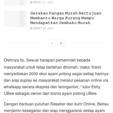
MARET 27, 2024
𝙶𝚎𝚛𝚊𝚔𝚊𝚗 𝙿𝚊𝚗𝚐𝚊𝚗 𝙼𝚞𝚛𝚊𝚑 𝙱𝚎𝚛𝚝𝚞𝚓𝚞𝚊𝚗
𝙼𝚎𝚖𝚋𝚊𝚗𝚝𝚞 𝚆𝚊𝚛𝚐𝚊 𝙺𝚞𝚛𝚊𝚗𝚐 𝙼𝚊𝚖𝚙𝚞
𝙼𝚎𝚗𝚍𝚊𝚙𝚊𝚝𝚔𝚊𝚗 𝚂𝚎𝚖𝚋𝚊𝚔𝚘 𝙼𝚞𝚛𝚊𝚑
MARET 26, 2024
Olehnya itu, Sesuai harapan pemerintah kepada
masyarakat untuk tetap bertahan dirumah, maka “Kami
menyediakan 2000 ekor ayam potong segar setiap harinya
dan siap suplay ke masyarakat melalui pesanan online via
whatsapp secara ekspres dan terorganisir, ” tutur Ekhy
UBee sebagai owner dari bisnis ayam potong UBee.
Dengan bantuan puluhan Reseller dan kurir Online, Beliau
menjamin kesegaran dan siap menggaransi setiap ayam