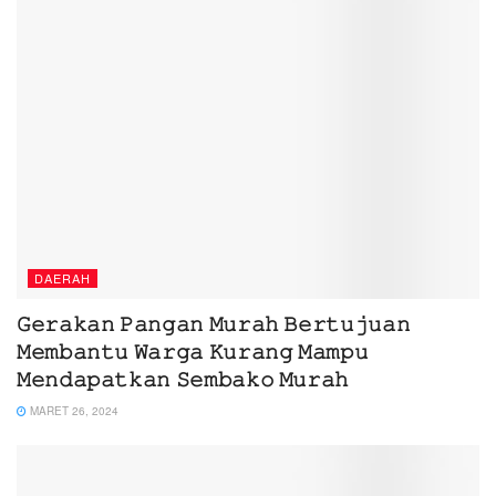
DAERAH
𝙶𝚎𝚛𝚊𝚔𝚊𝚗 𝙿𝚊𝚗𝚐𝚊𝚗 𝙼𝚞𝚛𝚊𝚑 𝙱𝚎𝚛𝚝𝚞𝚓𝚞𝚊𝚗
𝙼𝚎𝚖𝚋𝚊𝚗𝚝𝚞 𝚆𝚊𝚛𝚐𝚊 𝙺𝚞𝚛𝚊𝚗𝚐 𝙼𝚊𝚖𝚙𝚞
𝙼𝚎𝚗𝚍𝚊𝚙𝚊𝚝𝚔𝚊𝚗 𝚂𝚎𝚖𝚋𝚊𝚔𝚘 𝙼𝚞𝚛𝚊𝚑
MARET 26, 2024