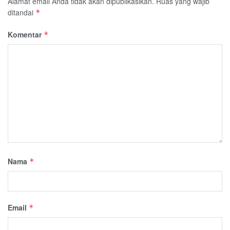
Alamat email Anda tidak akan dipublikasikan.
Ruas yang wajib
ditandai
*
Komentar
*
Nama
*
Email
*