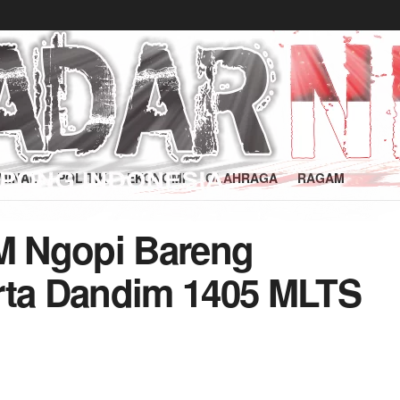
MINAL
POLITIK
EKONOMI
OLAHRAGA
RAGAM
M Ngopi Bareng
rta Dandim 1405 MLTS