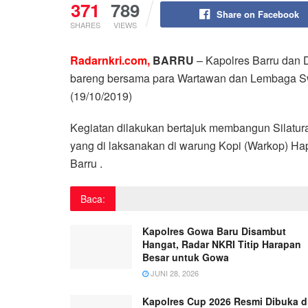
371
789
Share on Facebook
SHARES
VIEWS
Radarnkri.com,
BARRU
– Kapolres Barru dan 
bareng bersama para Wartawan dan Lembaga Sw
(19/10/2019)
Kegiatan dilakukan bertajuk membangun Silatu
yang di laksanakan di warung Kopi (Warkop) H
Barru .
Baca:
Kapolres Gowa Baru Disambut
Hangat, Radar NKRI Titip Harapan
Besar untuk Gowa
JUNI 28, 2026
Kapolres Cup 2026 Resmi Dibuka d