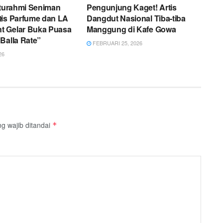
aturahmi Seniman
Pengunjung Kaget! Artis
Qis Parfume dan LA
Dangdut Nasional Tiba-tiba
 Gelar Buka Puasa
Manggung di Kafe Gowa
Balla Rate”
FEBRUARI 25, 2026
26
g wajib ditandai
*