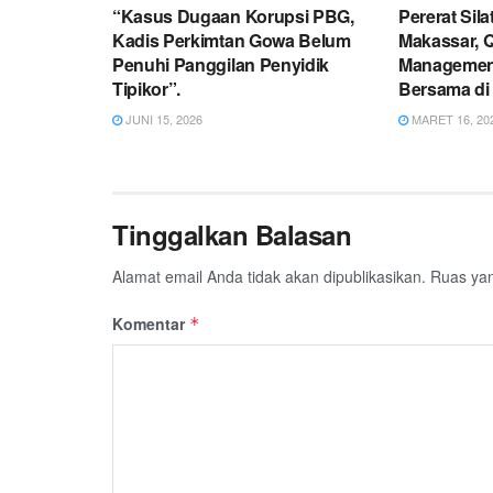
“Kasus Dugaan Korupsi PBG,
Pererat Sil
Kadis Perkimtan Gowa Belum
Makassar, 
Penuhi Panggilan Penyidik
Management
Tipikor”.
Bersama di 
JUNI 15, 2026
MARET 16, 20
Tinggalkan Balasan
Alamat email Anda tidak akan dipublikasikan.
Ruas yan
Komentar
*