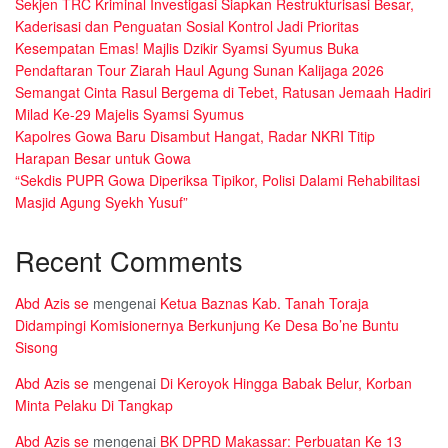
Sekjen TRC Kriminal Investigasi Siapkan Restrukturisasi Besar,
Kaderisasi dan Penguatan Sosial Kontrol Jadi Prioritas
Kesempatan Emas! Majlis Dzikir Syamsi Syumus Buka
Pendaftaran Tour Ziarah Haul Agung Sunan Kalijaga 2026
Semangat Cinta Rasul Bergema di Tebet, Ratusan Jemaah Hadiri
Milad Ke-29 Majelis Syamsi Syumus
Kapolres Gowa Baru Disambut Hangat, Radar NKRI Titip
Harapan Besar untuk Gowa
“Sekdis PUPR Gowa Diperiksa Tipikor, Polisi Dalami Rehabilitasi
Masjid Agung Syekh Yusuf”
Recent Comments
Abd Azis se
mengenai
Ketua Baznas Kab. Tanah Toraja
Didampingi Komisionernya Berkunjung Ke Desa Bo’ne Buntu
Sisong
Abd Azis se
mengenai
Di Keroyok Hingga Babak Belur, Korban
Minta Pelaku Di Tangkap
Abd Azis se
mengenai
BK DPRD Makassar: Perbuatan Ke 13