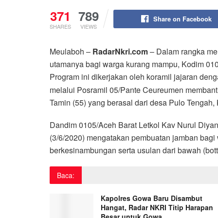
371
789
Share on Facebook
SHARES
VIEWS
Meulaboh –
RadarNkri.com
– Dalam rangka men
utamanya bagi warga kurang mampu, Kodim 010
Program ini dikerjakan oleh koramil jajaran d
melalui Posramil 05/Pante Ceureumen membant
Tamin (55) yang berasal dari desa Pulo Tengah
Dandim 0105/Aceh Barat Letkol Kav Nurul Diyan
(3/6/2020) mengatakan pembuatan jamban bagi
berkesinambungan serta usulan dari bawah (bot
Baca:
Kapolres Gowa Baru Disambut
Hangat, Radar NKRI Titip Harapan
Besar untuk Gowa