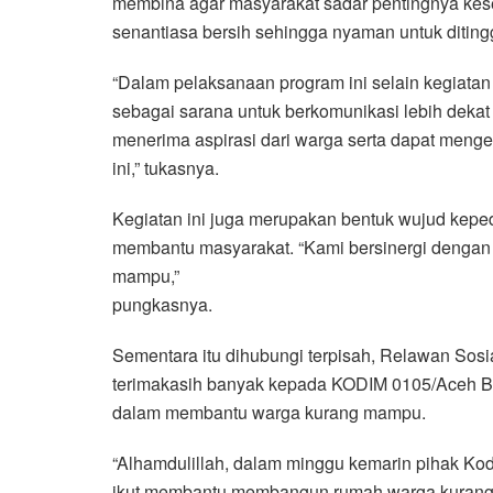
membina agar masyarakat sadar pentingnya kese
senantiasa bersih sehingga nyaman untuk ditingg
“Dalam pelaksanaan program ini selain kegiatan
sebagai sarana untuk berkomunikasi lebih deka
menerima aspirasi dari warga serta dapat menge
ini,” tukasnya.
Kegiatan ini juga merupakan bentuk wujud kepe
membantu masyarakat. “Kami bersinergi dengan
mampu,”
pungkasnya.
Sementara itu dihubungi terpisah, Relawan So
terimakasih banyak kepada KODIM 0105/Aceh Bar
dalam membantu warga kurang mampu.
“Alhamdulillah, dalam minggu kemarin pihak Kod
ikut membantu membangun rumah warga kurang 