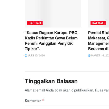
DAERAH
DAERAH
“Kasus Dugaan Korupsi PBG,
Pererat Sil
Kadis Perkimtan Gowa Belum
Makassar, 
Penuhi Panggilan Penyidik
Management
Tipikor”.
Bersama di 
JUNI 15, 2026
MARET 16, 20
Tinggalkan Balasan
Alamat email Anda tidak akan dipublikasikan.
Ruas yan
Komentar
*