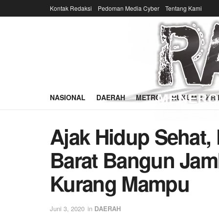
Kontak Redaksi
Pedoman Media Cyber
Tentang Kami
NASIONAL
DAERAH
METRO
HUKUM & KRI
Ajak Hidup Sehat,
Barat Bangun Jam
Kurang Mampu
Juni 3, 2020
in
DAERAH