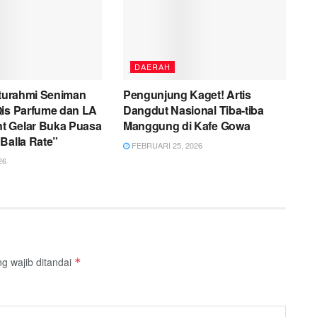
DAERAH
aturahmi Seniman
Pengunjung Kaget! Artis
Qis Parfume dan LA
Dangdut Nasional Tiba-tiba
 Gelar Buka Puasa
Manggung di Kafe Gowa
Balla Rate”
FEBRUARI 25, 2026
26
g wajib ditandai
*