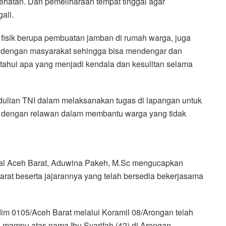
hatan. Dan pemeliharaan tempat tinggal agar
ali.
 fisik berupa pembuatan jamban di rumah warga, juga
t dengan masyarakat sehingga bisa mendengar dan
tahui apa yang menjadi kendala dan kesulitan selama
dulian TNI dalam melaksanakan tugas di lapangan untuk
 dengan relawan dalam membantu warga yang tidak
sial Aceh Barat, Aduwina Pakeh, M.Sc mengucapkan
at beserta jajarannya yang telah bersedia bekerjasama
im 0105/Aceh Barat melalui Koramil 08/Arongan telah
mampu atas nama Ibu Syarifah (42) di Arongan