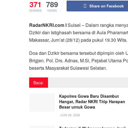
371
789
Share on Facebook
SHARES
VIEWS
RadarNKRI.com l
Sulsel – Dalam rangka menya
Dzikir dan Istighasah bersama di Aula Pharamar
Makassar, Jum’at (28/12) pada pukul 19.30 Wita.
Doa dan Dzikir bersama tersebut dipimpin oleh U
Brigjen. Pol. Drs. Adnas, M.Si, Pejabat Utama 
beserta Masyarakat Sulawesi Selatan.
Baca:
Kapolres Gowa Baru Disambut
Hangat, Radar NKRI Titip Harapan
Besar untuk Gowa
JUNI 28, 2026