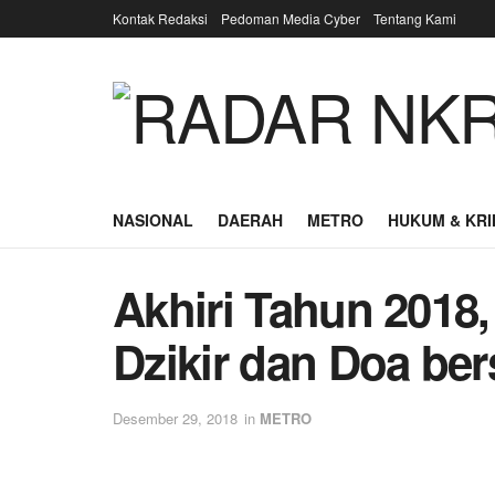
Kontak Redaksi
Pedoman Media Cyber
Tentang Kami
NASIONAL
DAERAH
METRO
HUKUM & KRI
Akhiri Tahun 2018,
Dzikir dan Doa be
Desember 29, 2018
in
METRO