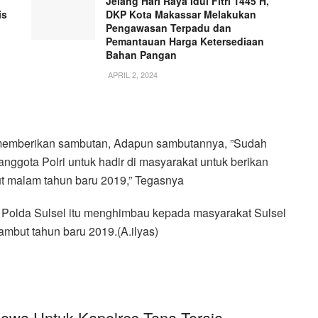
Jelang Hari Raya Idul Fitri 1445 H,
is
DKP Kota Makassar Melakukan
Pengawasan Terpadu dan
Pemantauan Harga Ketersediaan
Bahan Pangan
APRIL 2, 2024
memberikan sambutan, Adapun sambutannya, ”Sudah
nggota Polri untuk hadir di masyarakat untuk berikan
t malam tahun baru 2019,” Tegasnya
 Polda Sulsel itu menghimbau kepada masyarakat Sulsel
mbut tahun baru 2019.(A.ilyas)
Gowa Untuk Kapolres Tana Toraja