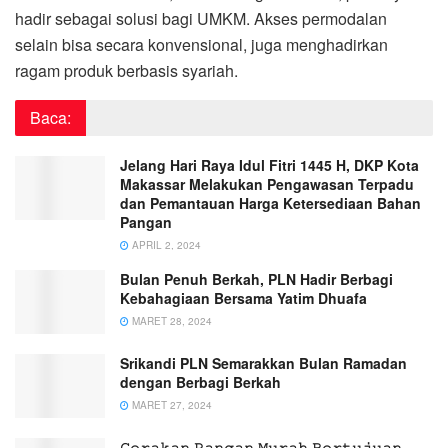
hadir sebagai solusi bagi UMKM. Akses permodalan
selain bisa secara konvensional, juga menghadirkan
ragam produk berbasis syariah.
Baca:
Jelang Hari Raya Idul Fitri 1445 H, DKP Kota
Makassar Melakukan Pengawasan Terpadu
dan Pemantauan Harga Ketersediaan Bahan
Pangan
APRIL 2, 2024
Bulan Penuh Berkah, PLN Hadir Berbagi
Kebahagiaan Bersama Yatim Dhuafa
MARET 28, 2024
Srikandi PLN Semarakkan Bulan Ramadan
dengan Berbagi Berkah
MARET 27, 2024
𝙶𝚎𝚛𝚊𝚔𝚊𝚗 𝙿𝚊𝚗𝚐𝚊𝚗 𝙼𝚞𝚛𝚊𝚑 𝙱𝚎𝚛𝚝𝚞𝚓𝚞𝚊𝚗