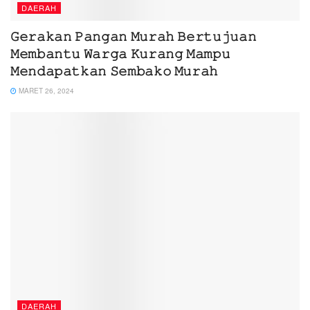
DAERAH
𝙶𝚎𝚛𝚊𝚔𝚊𝚗 𝙿𝚊𝚗𝚐𝚊𝚗 𝙼𝚞𝚛𝚊𝚑 𝙱𝚎𝚛𝚝𝚞𝚓𝚞𝚊𝚗
𝙼𝚎𝚖𝚋𝚊𝚗𝚝𝚞 𝚆𝚊𝚛𝚐𝚊 𝙺𝚞𝚛𝚊𝚗𝚐 𝙼𝚊𝚖𝚙𝚞
𝙼𝚎𝚗𝚍𝚊𝚙𝚊𝚝𝚔𝚊𝚗 𝚂𝚎𝚖𝚋𝚊𝚔𝚘 𝙼𝚞𝚛𝚊𝚑
MARET 26, 2024
DAERAH