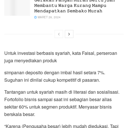
𝙼𝚎𝚖𝚋𝚊𝚗𝚝𝚞 𝚆𝚊𝚛𝚐𝚊 𝙺𝚞𝚛𝚊𝚗𝚐 𝙼𝚊𝚖𝚙𝚞
𝙼𝚎𝚗𝚍𝚊𝚙𝚊𝚝𝚔𝚊𝚗 𝚂𝚎𝚖𝚋𝚊𝚔𝚘 𝙼𝚞𝚛𝚊𝚑
MARET 26, 2024
Untuk investasi berbasis syariah, kata Faisal, perseroan
juga menyediakan produk
simpanan deposito dengan imbal hasil setara 7%.
Suguhan ini dinilai cukup kompetitif di pasaran.
Tantangan untuk syariah masih di literasi dan sosialisasi.
Fortofolio bisnis sampai saat ini sebagian besar alias
sekitar 60% untuk segmen produktif. Menyasar bisnis
berskala besar.
“Karena (Pengusaha besar) lebih mudah diedukasi. Tapi