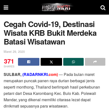
Cegah Covid-19, Destinasi
Wisata KRB Bukit Merdeka
Batasi Wisatawan
Maret 29, 2020
371
SHARES
SULBAR,
(RADARNKRI.
com)
— Pada bulan maret
merupakan puncak panen raya durian berbagai jenis
seperti monthong, Thailand berlimpah hasil perkebunan
petani dari Desa Karombang Kec. Bulo Kab. Polewali
Mandar, yang dikenal memiliki citarasa lezat dapat
dinikmati sepuasnya para wisatawan.