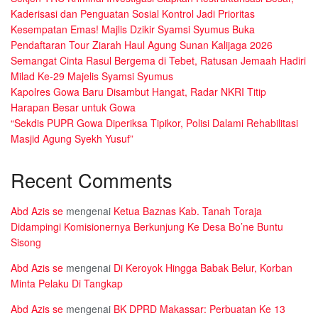
Kaderisasi dan Penguatan Sosial Kontrol Jadi Prioritas
Kesempatan Emas! Majlis Dzikir Syamsi Syumus Buka
Pendaftaran Tour Ziarah Haul Agung Sunan Kalijaga 2026
Semangat Cinta Rasul Bergema di Tebet, Ratusan Jemaah Hadiri
Milad Ke-29 Majelis Syamsi Syumus
Kapolres Gowa Baru Disambut Hangat, Radar NKRI Titip
Harapan Besar untuk Gowa
“Sekdis PUPR Gowa Diperiksa Tipikor, Polisi Dalami Rehabilitasi
Masjid Agung Syekh Yusuf”
Recent Comments
Abd Azis se
mengenai
Ketua Baznas Kab. Tanah Toraja
Didampingi Komisionernya Berkunjung Ke Desa Bo’ne Buntu
Sisong
Abd Azis se
mengenai
Di Keroyok Hingga Babak Belur, Korban
Minta Pelaku Di Tangkap
Abd Azis se
mengenai
BK DPRD Makassar: Perbuatan Ke 13