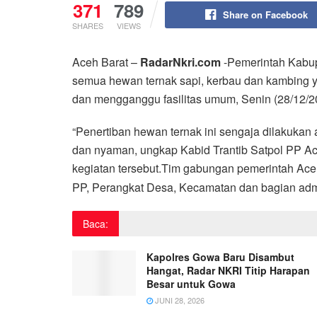
371
789
Share on Facebook
SHARES
VIEWS
Aceh Barat –
RadarNkri.com
-Pemerintah Kabup
semua hewan ternak sapi, kerbau dan kambing ya
dan mengganggu fasilitas umum, Senin (28/12/2
“Penertiban hewan ternak ini sengaja dilakukan
dan nyaman, ungkap Kabid Trantib Satpol PP Ac
kegiatan tersebut.
Tim gabungan pemerintah Aceh B
PP, Perangkat Desa, Kecamatan dan bagian admin
Baca:
Kapolres Gowa Baru Disambut
Hangat, Radar NKRI Titip Harapan
Besar untuk Gowa
JUNI 28, 2026