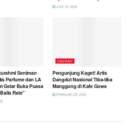
JUNI 16, 2026
DAERAH
aturahmi Seniman
Pengunjung Kaget! Artis
Qis Parfume dan LA
Dangdut Nasional Tiba-tiba
 Gelar Buka Puasa
Manggung di Kafe Gowa
Balla Rate”
FEBRUARI 25, 2026
26