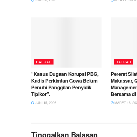
DAERAH
DAERAH
“Kasus Dugaan Korupsi PBG,
Pererat Sil
Kadis Perkimtan Gowa Belum
Makassar, 
Penuhi Panggilan Penyidik
Management
Tipikor”.
Bersama di 
JUNI 15, 2026
MARET 16, 20
Tinggalkan Balasan