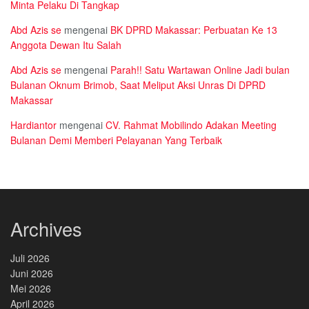
Minta Pelaku Di Tangkap
Abd Azis se
mengenai
BK DPRD Makassar: Perbuatan Ke 13
Anggota Dewan Itu Salah
Abd Azis se
mengenai
Parah!! Satu Wartawan Online Jadi bulan
Bulanan Oknum Brimob, Saat Meliput Aksi Unras Di DPRD
Makassar
Hardiantor
mengenai
CV. Rahmat Mobilindo Adakan Meeting
Bulanan Demi Memberi Pelayanan Yang Terbaik
Archives
Juli 2026
Juni 2026
Mei 2026
April 2026