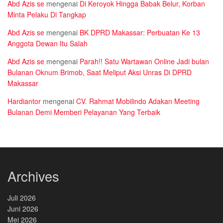
Abd Azis se
mengenai
Di Keroyok Hingga Babak Belur, Korban
Minta Pelaku Di Tangkap
Abd Azis se
mengenai
BK DPRD Makassar: Perbuatan Ke 13
Anggota Dewan Itu Salah
Abd Azis se
mengenai
Parah!! Satu Wartawan Online Jadi bulan
Bulanan Oknum Brimob, Saat Meliput Aksi Unras Di DPRD
Makassar
Hardiantor
mengenai
CV. Rahmat Mobilindo Adakan Meeting
Bulanan Demi Memberi Pelayanan Yang Terbaik
Archives
Juli 2026
Juni 2026
Mei 2026