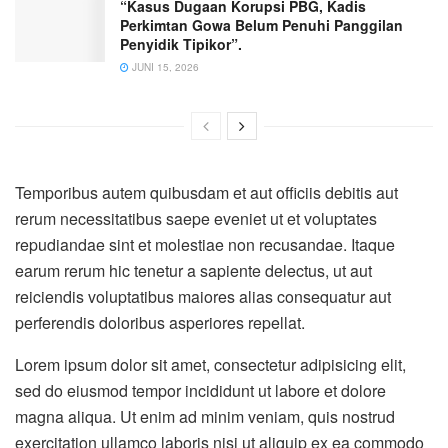
“Kasus Dugaan Korupsi PBG, Kadis
Perkimtan Gowa Belum Penuhi Panggilan
Penyidik Tipikor”.
JUNI 15, 2026
Temporibus autem quibusdam et aut officiis debitis aut
rerum necessitatibus saepe eveniet ut et voluptates
repudiandae sint et molestiae non recusandae. Itaque
earum rerum hic tenetur a sapiente delectus, ut aut
reiciendis voluptatibus maiores alias consequatur aut
perferendis doloribus asperiores repellat.
Lorem ipsum dolor sit amet, consectetur adipisicing elit,
sed do eiusmod tempor incididunt ut labore et dolore
magna aliqua. Ut enim ad minim veniam, quis nostrud
exercitation ullamco laboris nisi ut aliquip ex ea commodo