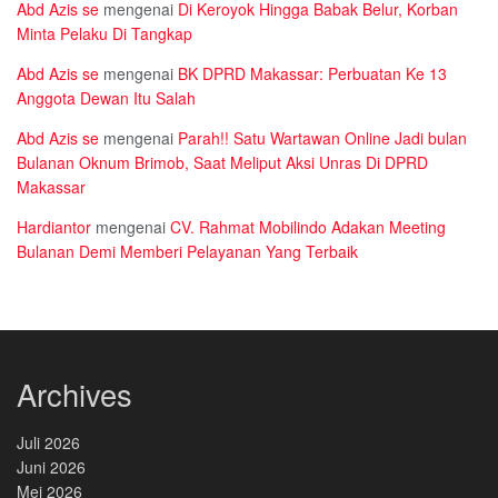
Abd Azis se
mengenai
Di Keroyok Hingga Babak Belur, Korban
Minta Pelaku Di Tangkap
Abd Azis se
mengenai
BK DPRD Makassar: Perbuatan Ke 13
Anggota Dewan Itu Salah
Abd Azis se
mengenai
Parah!! Satu Wartawan Online Jadi bulan
Bulanan Oknum Brimob, Saat Meliput Aksi Unras Di DPRD
Makassar
Hardiantor
mengenai
CV. Rahmat Mobilindo Adakan Meeting
Bulanan Demi Memberi Pelayanan Yang Terbaik
Archives
Juli 2026
Juni 2026
Mei 2026