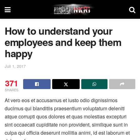
How to understand your
employees and keep them
happy
Juli 1, 2017
371
SHARES
At vero eos et accusamus et iusto odio dignissimos
ducimus qui blanditiis praesentium voluptatum deleniti
atque corrupti quos dolores et quas molestias excepturi
sint occaecati cupiditate non provident, similique sunt in
culpa qui officia deserunt mollitia animi, id est laborum et