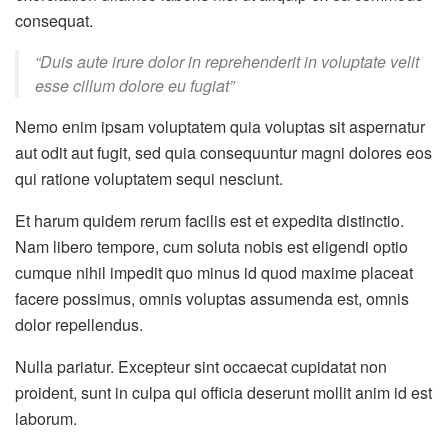
consequat.
“Duis aute irure dolor in reprehenderit in voluptate velit
esse cillum dolore eu fugiat”
Nemo enim ipsam voluptatem quia voluptas sit aspernatur
aut odit aut fugit, sed quia consequuntur magni dolores eos
qui ratione voluptatem sequi nesciunt.
Et harum quidem rerum facilis est et expedita distinctio.
Nam libero tempore, cum soluta nobis est eligendi optio
cumque nihil impedit quo minus id quod maxime placeat
facere possimus, omnis voluptas assumenda est, omnis
dolor repellendus.
Nulla pariatur. Excepteur sint occaecat cupidatat non
proident, sunt in culpa qui officia deserunt mollit anim id est
laborum.