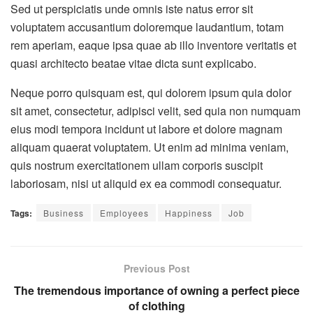
Sed ut perspiciatis unde omnis iste natus error sit
voluptatem accusantium doloremque laudantium, totam
rem aperiam, eaque ipsa quae ab illo inventore veritatis et
quasi architecto beatae vitae dicta sunt explicabo.
Neque porro quisquam est, qui dolorem ipsum quia dolor
sit amet, consectetur, adipisci velit, sed quia non numquam
eius modi tempora incidunt ut labore et dolore magnam
aliquam quaerat voluptatem. Ut enim ad minima veniam,
quis nostrum exercitationem ullam corporis suscipit
laboriosam, nisi ut aliquid ex ea commodi consequatur.
Tags:
Business
Employees
Happiness
Job
Previous Post
The tremendous importance of owning a perfect piece
of clothing