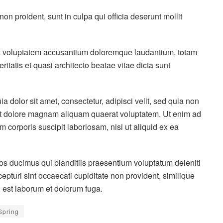
on proident, sunt in culpa qui officia deserunt mollit
sit voluptatem accusantium doloremque laudantium, totam
itatis et quasi architecto beatae vitae dicta sunt
dolor sit amet, consectetur, adipisci velit, sed quia non
t dolore magnam aliquam quaerat voluptatem. Ut enim ad
corporis suscipit laboriosam, nisi ut aliquid ex ea
os ducimus qui blanditiis praesentium voluptatum deleniti
epturi sint occaecati cupiditate non provident, similique
id est laborum et dolorum fuga.
Spring