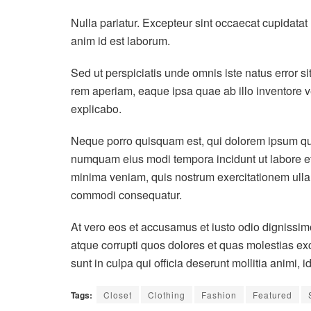
Nulla pariatur. Excepteur sint occaecat cupidatat n
anim id est laborum.
Sed ut perspiciatis unde omnis iste natus error 
rem aperiam, eaque ipsa quae ab illo inventore ver
explicabo.
Neque porro quisquam est, qui dolorem ipsum quia 
numquam eius modi tempora incidunt ut labore e
minima veniam, quis nostrum exercitationem ullam 
commodi consequatur.
At vero eos et accusamus et iusto odio dignissim
atque corrupti quos dolores et quas molestias exc
sunt in culpa qui officia deserunt mollitia animi, 
Tags:
Closet
Clothing
Fashion
Featured