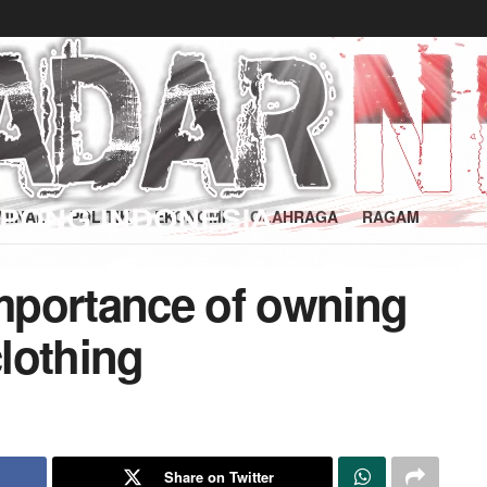
MINAL
POLITIK
EKONOMI
OLAHRAGA
RAGAM
mportance of owning
clothing
Share on Twitter