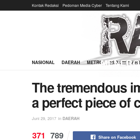
Kontak Redaksi
Pedoman Media Cyber
Tentang Kami
NASIONAL
DAERAH
METRO
HUKUM & KRI
The tremendous i
a perfect piece of 
Juni 29, 2017
in
DAERAH
371
789
Share on Facebook