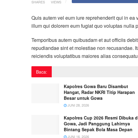
SHARES
VIEWS
Quis autem vel eum iure reprehenderit qui in ea v
illum qui dolorem eum fugiat quo voluptas nulla p
Temporibus autem quibusdam et aut officiis debit
repudiandae sint et molestiae non recusandae. It
reiciendis voluptatibus maiores alias consequatur
Baca:
Kapolres Gowa Baru Disambut
Hangat, Radar NKRI Titip Harapan
Besar untuk Gowa
JUNI 28, 2026
Kapolres Cup 2026 Resmi Dibuka d
Gowa, Jadi Panggung Lahirnya
Bintang Sepak Bola Masa Depan
JUNI 16, 2026