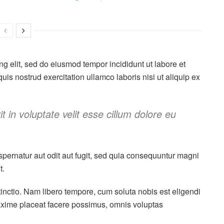
ng elit, sed do eiusmod tempor incididunt ut labore et
s nostrud exercitation ullamco laboris nisi ut aliquip ex
t in voluptate velit esse cillum dolore eu
pernatur aut odit aut fugit, sed quia consequuntur magni
t.
tinctio. Nam libero tempore, cum soluta nobis est eligendi
axime placeat facere possimus, omnis voluptas