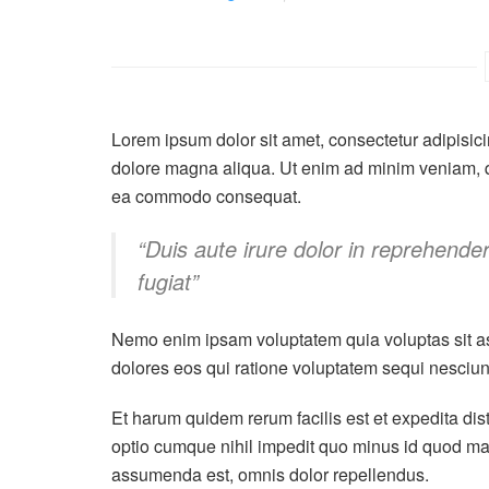
Lorem ipsum dolor sit amet, consectetur adipisici
dolore magna aliqua. Ut enim ad minim veniam, qui
ea commodo consequat.
“Duis aute irure dolor in reprehenderi
fugiat”
Nemo enim ipsam voluptatem quia voluptas sit as
dolores eos qui ratione voluptatem sequi nesciun
Et harum quidem rerum facilis est et expedita dis
optio cumque nihil impedit quo minus id quod m
assumenda est, omnis dolor repellendus.