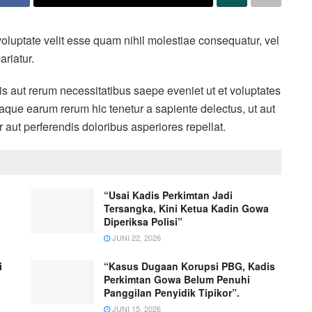
oluptate velit esse quam nihil molestiae consequatur, vel
ariatur.
is aut rerum necessitatibus saepe eveniet ut et voluptates
aque earum rerum hic tenetur a sapiente delectus, ut aut
 aut perferendis doloribus asperiores repellat.
“Usai Kadis Perkimtan Jadi
Tersangka, Kini Ketua Kadin Gowa
Diperiksa Polisi”
JUNI 22, 2026
i
“Kasus Dugaan Korupsi PBG, Kadis
Perkimtan Gowa Belum Penuhi
Panggilan Penyidik Tipikor”.
JUNI 15, 2026