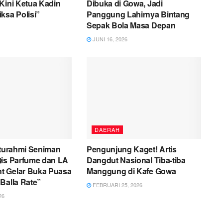
Kini Ketua Kadin
Dibuka di Gowa, Jadi
ksa Polisi”
Panggung Lahirnya Bintang
Sepak Bola Masa Depan
JUNI 16, 2026
DAERAH
aturahmi Seniman
Pengunjung Kaget! Artis
Qis Parfume dan LA
Dangdut Nasional Tiba-tiba
 Gelar Buka Puasa
Manggung di Kafe Gowa
Balla Rate”
FEBRUARI 25, 2026
26