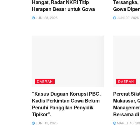
Hangat, Radar NKRI Titip
Tersangka, 
Harapan Besar untuk Gowa
Gowa Diperi
JUNI 28, 2026
JUNI 22, 2026
DAERAH
DAERAH
“Kasus Dugaan Korupsi PBG,
Pererat Sil
Kadis Perkimtan Gowa Belum
Makassar, 
Penuhi Panggilan Penyidik
Management
Tipikor”.
Bersama di 
JUNI 15, 2026
MARET 16, 20