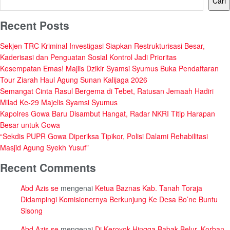
Cari
Recent Posts
Sekjen TRC Kriminal Investigasi Siapkan Restrukturisasi Besar,
Kaderisasi dan Penguatan Sosial Kontrol Jadi Prioritas
Kesempatan Emas! Majlis Dzikir Syamsi Syumus Buka Pendaftaran
Tour Ziarah Haul Agung Sunan Kalijaga 2026
Semangat Cinta Rasul Bergema di Tebet, Ratusan Jemaah Hadiri
Milad Ke-29 Majelis Syamsi Syumus
Kapolres Gowa Baru Disambut Hangat, Radar NKRI Titip Harapan
Besar untuk Gowa
“Sekdis PUPR Gowa Diperiksa Tipikor, Polisi Dalami Rehabilitasi
Masjid Agung Syekh Yusuf”
Recent Comments
Abd Azis se
mengenai
Ketua Baznas Kab. Tanah Toraja
Didampingi Komisionernya Berkunjung Ke Desa Bo’ne Buntu
Sisong
Abd Azis se
mengenai
Di Keroyok Hingga Babak Belur, Korban