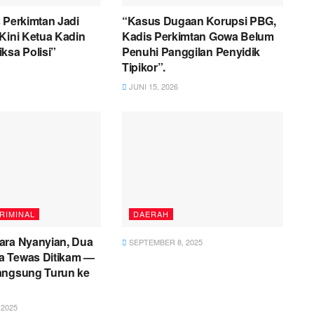
 Perkimtan Jadi
“Kasus Dugaan Korupsi PBG,
Kini Ketua Kadin
Kadis Perkimtan Gowa Belum
ksa Polisi”
Penuhi Panggilan Penyidik
Tipikor”.
JUNI 15, 2026
RIMINAL
DAERAH
ara Nyanyian, Dua
SEPTEMBER 8, 2025
 Tewas Ditikam —
angsung Turun ke
2025