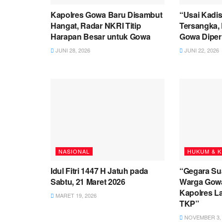
Kapolres Gowa Baru Disambut
“Usai Kadis
Hangat, Radar NKRI Titip
Tersangka, 
Harapan Besar untuk Gowa
Gowa Diperi
JUNI 28, 2026
JUNI 22, 2026
NASIONAL
HUKUM & K
Idul Fitri 1447 H Jatuh pada
“Gegara Su
Sabtu, 21 Maret 2026
Warga Gowa
Kapolres L
MARET 19, 2026
TKP”
NOVEMBER 3, 