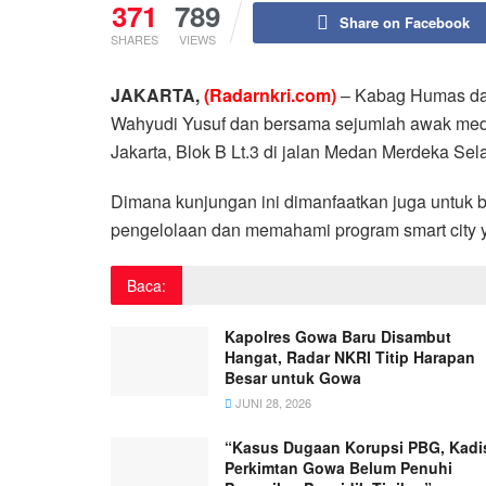
371
789
Share on Facebook
SHARES
VIEWS
JAKARTA,
(Radarnkri.com)
– Kabag Humas dan
Wahyudi Yusuf dan bersama sejumlah awak media
Jakarta, Blok B Lt.3 di jalan Medan Merdeka Sela
Dimana kunjungan ini dimanfaatkan juga untuk b
pengelolaan dan memahami program smart city y
Baca:
Kapolres Gowa Baru Disambut
Hangat, Radar NKRI Titip Harapan
Besar untuk Gowa
JUNI 28, 2026
“Kasus Dugaan Korupsi PBG, Kadi
Perkimtan Gowa Belum Penuhi