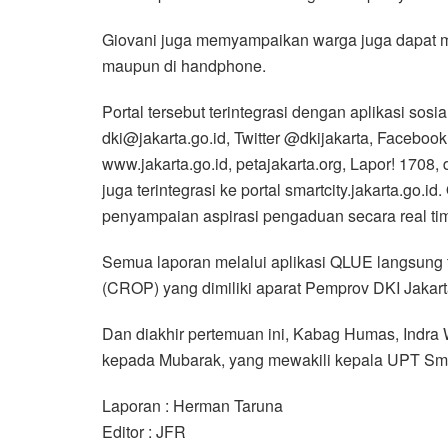
Giovani juga memyampaikan warga juga dapat men
maupun di handphone.
Portal tersebut terintegrasi dengan aplikasi sos
dki@jakarta.go.id, Twitter @dkijakarta, Faceboo
www.jakarta.go.id, petajakarta.org, Lapor! 170
juga terintegrasi ke portal smartcity.jakarta.go
penyampaian aspirasi pengaduan secara real ti
Semua laporan melalui aplikasi QLUE langsung t
(CROP) yang dimiliki aparat Pemprov DKI Jakart
Dan diakhir pertemuan ini, Kabag Humas, Indra
kepada Mubarak, yang mewakili kepala UPT Smar
Laporan : Herman Taruna
Editor : JFR