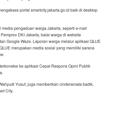
gakses portal smartcity.jakarta.go.id baik di desktop
ial media pengaduan warga Jakarta, seperti e-mail
k Pemprov DKI Jakarta, balai warga di website
8, dan Google Waze. Laporan warga melalui aplikasi QLUE
.id. QLUE merupakan media sosial yang memiliki sarana
me.
erkoneksi ke aplikasi Cepat Respons Opini Publik
a.
 Wahyudi Yusuf, juga memberikan cinderamata badik,
t City.