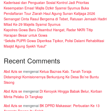
Kaderisasi dan Penguatan Sosial Kontrol Jadi Prioritas
Kesempatan Emas! Majlis Dzikir Syamsi Syumus Buka
Pendaftaran Tour Ziarah Haul Agung Sunan Kalijaga 2026
Semangat Cinta Rasul Bergema di Tebet, Ratusan Jemaah Hadiri
Milad Ke-29 Majelis Syamsi Syumus
Kapolres Gowa Baru Disambut Hangat, Radar NKRI Titip
Harapan Besar untuk Gowa
“Sekdis PUPR Gowa Diperiksa Tipikor, Polisi Dalami Rehabilitasi
Masjid Agung Syekh Yusuf”
Recent Comments
Abd Azis se
mengenai
Ketua Baznas Kab. Tanah Toraja
Didampingi Komisionernya Berkunjung Ke Desa Bo’ne Buntu
Sisong
Abd Azis se
mengenai
Di Keroyok Hingga Babak Belur, Korban
Minta Pelaku Di Tangkap
Abd Azis se
mengenai
BK DPRD Makassar: Perbuatan Ke 13
Anggota Dewan Itu Salah