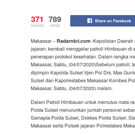
371
789
Share on Facebook
SHARES
VIEWS
Makassar –
Radarnkri.com
-Kepolisian Daerah 
jajaran, kembali menggelar patroli Himbauan di
penerapan protokol kesehatan. Dalam rangka me
Makassar, Sabtu, (04/07/2020)
Sebelum patroli, 
dipimpin Kapolda Sulsel Irjen Pol Drs. Mas Gunt
Sulsel dan Kapolrestabes Makassar Kombes Pol
Makassar, Sabtu, (04/07/2020) malam.
Dalam Patroli Himbauan untuk memutus mata ran
Polda Sulsel menurunkan jumlah personel sebanya
Samapta Polda Sulsel, Dokkes Polda Sulsel, St
Makassar serta Polsek jajaran Polrestabes Maka