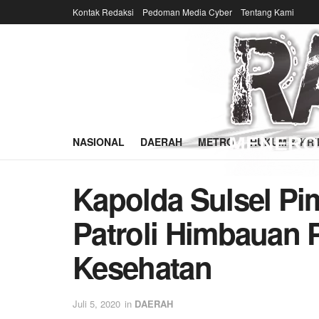
Kontak Redaksi
Pedoman Media Cyber
Tentang Kami
NASIONAL
DAERAH
METRO
HUKUM & KRI
Kapolda Sulsel Pi
Patroli Himbauan 
Kesehatan
Juli 5, 2020
in
DAERAH