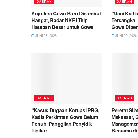
DAERAH
DAERAH
Kapolres Gowa Baru Disambut
“Usai Kadis
Hangat, Radar NKRI Titip
Tersangka, 
Harapan Besar untuk Gowa
Gowa Diperi
JUNI 28, 2026
JUNI 22, 2026
DAERAH
DAERAH
“Kasus Dugaan Korupsi PBG,
Pererat Sil
Kadis Perkimtan Gowa Belum
Makassar, 
Penuhi Panggilan Penyidik
Management
Tipikor”.
Bersama di 