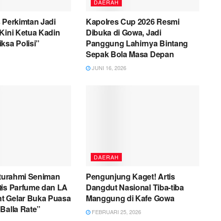
DAERAH
 Perkimtan Jadi
Kapolres Cup 2026 Resmi
Kini Ketua Kadin
Dibuka di Gowa, Jadi
ksa Polisi”
Panggung Lahirnya Bintang
Sepak Bola Masa Depan
JUNI 16, 2026
DAERAH
aturahmi Seniman
Pengunjung Kaget! Artis
Qis Parfume dan LA
Dangdut Nasional Tiba-tiba
 Gelar Buka Puasa
Manggung di Kafe Gowa
Balla Rate”
FEBRUARI 25, 2026