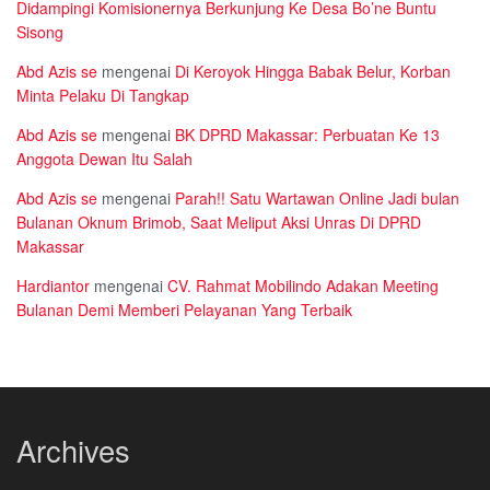
Didampingi Komisionernya Berkunjung Ke Desa Bo’ne Buntu
Sisong
Abd Azis se
mengenai
Di Keroyok Hingga Babak Belur, Korban
Minta Pelaku Di Tangkap
Abd Azis se
mengenai
BK DPRD Makassar: Perbuatan Ke 13
Anggota Dewan Itu Salah
Abd Azis se
mengenai
Parah!! Satu Wartawan Online Jadi bulan
Bulanan Oknum Brimob, Saat Meliput Aksi Unras Di DPRD
Makassar
Hardiantor
mengenai
CV. Rahmat Mobilindo Adakan Meeting
Bulanan Demi Memberi Pelayanan Yang Terbaik
Archives