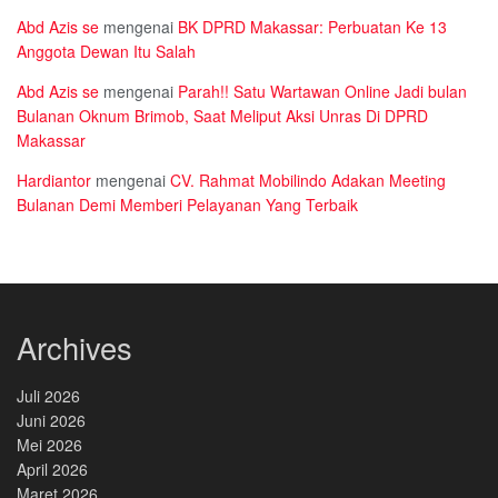
Abd Azis se
mengenai
BK DPRD Makassar: Perbuatan Ke 13
Anggota Dewan Itu Salah
Abd Azis se
mengenai
Parah!! Satu Wartawan Online Jadi bulan
Bulanan Oknum Brimob, Saat Meliput Aksi Unras Di DPRD
Makassar
Hardiantor
mengenai
CV. Rahmat Mobilindo Adakan Meeting
Bulanan Demi Memberi Pelayanan Yang Terbaik
Archives
Juli 2026
Juni 2026
Mei 2026
April 2026
Maret 2026