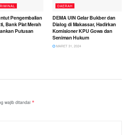
RIMINAL
DAERAH
ntut Pengembalian
DEMA UIN Gelar Bukber dan
i, Bank Plat Merah
Dialog di Makassar, Hadirkan
alankan Putusan
Komisioner KPU Gowa dan
Seniman Hukum
MARET 31, 2024
g wajib ditandai
*