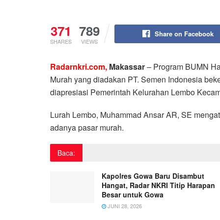
371
789
Share on Facebook
SHARES
VIEWS
Radarnkri.com,
Makassar
– Program BUMN Hadi
Murah yang diadakan PT. Semen Indonesia bek
diapresiasi Pemerintah Kelurahan Lembo Kecama
Lurah Lembo, Muhammad Ansar AR, SE mengata
adanya pasar murah.
Baca:
Kapolres Gowa Baru Disambut
Hangat, Radar NKRI Titip Harapan
Besar untuk Gowa
JUNI 28, 2026