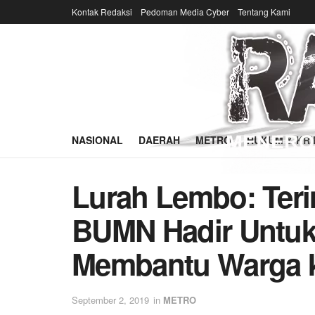
Kontak Redaksi
Pedoman Media Cyber
Tentang Kami
NASIONAL
DAERAH
METRO
HUKUM & KRI
Lurah Lembo: Ter
BUMN Hadir Untuk 
Membantu Warga 
September 2, 2019
in
METRO