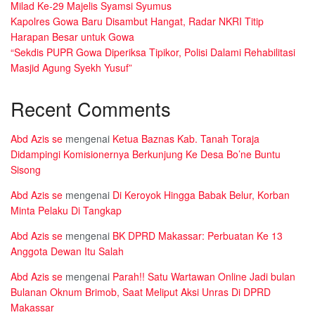
Milad Ke-29 Majelis Syamsi Syumus
Kapolres Gowa Baru Disambut Hangat, Radar NKRI Titip
Harapan Besar untuk Gowa
“Sekdis PUPR Gowa Diperiksa Tipikor, Polisi Dalami Rehabilitasi
Masjid Agung Syekh Yusuf”
Recent Comments
Abd Azis se
mengenai
Ketua Baznas Kab. Tanah Toraja
Didampingi Komisionernya Berkunjung Ke Desa Bo’ne Buntu
Sisong
Abd Azis se
mengenai
Di Keroyok Hingga Babak Belur, Korban
Minta Pelaku Di Tangkap
Abd Azis se
mengenai
BK DPRD Makassar: Perbuatan Ke 13
Anggota Dewan Itu Salah
Abd Azis se
mengenai
Parah!! Satu Wartawan Online Jadi bulan
Bulanan Oknum Brimob, Saat Meliput Aksi Unras Di DPRD
Makassar