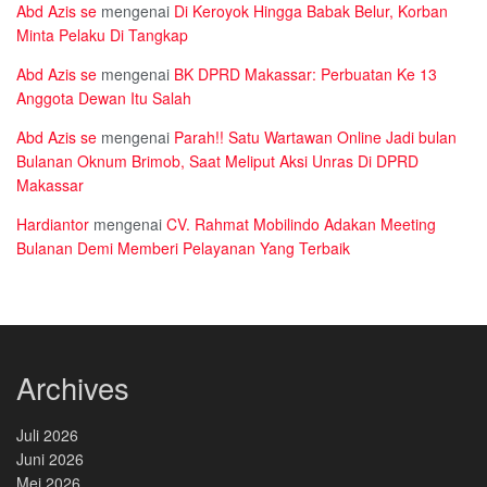
Abd Azis se
mengenai
Di Keroyok Hingga Babak Belur, Korban
Minta Pelaku Di Tangkap
Abd Azis se
mengenai
BK DPRD Makassar: Perbuatan Ke 13
Anggota Dewan Itu Salah
Abd Azis se
mengenai
Parah!! Satu Wartawan Online Jadi bulan
Bulanan Oknum Brimob, Saat Meliput Aksi Unras Di DPRD
Makassar
Hardiantor
mengenai
CV. Rahmat Mobilindo Adakan Meeting
Bulanan Demi Memberi Pelayanan Yang Terbaik
Archives
Juli 2026
Juni 2026
Mei 2026