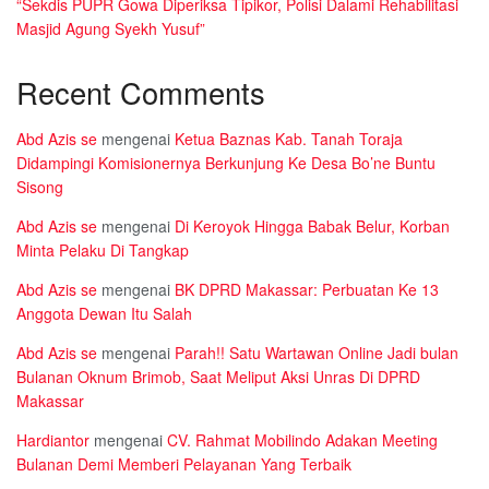
“Sekdis PUPR Gowa Diperiksa Tipikor, Polisi Dalami Rehabilitasi
Masjid Agung Syekh Yusuf”
Recent Comments
Abd Azis se
mengenai
Ketua Baznas Kab. Tanah Toraja
Didampingi Komisionernya Berkunjung Ke Desa Bo’ne Buntu
Sisong
Abd Azis se
mengenai
Di Keroyok Hingga Babak Belur, Korban
Minta Pelaku Di Tangkap
Abd Azis se
mengenai
BK DPRD Makassar: Perbuatan Ke 13
Anggota Dewan Itu Salah
Abd Azis se
mengenai
Parah!! Satu Wartawan Online Jadi bulan
Bulanan Oknum Brimob, Saat Meliput Aksi Unras Di DPRD
Makassar
Hardiantor
mengenai
CV. Rahmat Mobilindo Adakan Meeting
Bulanan Demi Memberi Pelayanan Yang Terbaik