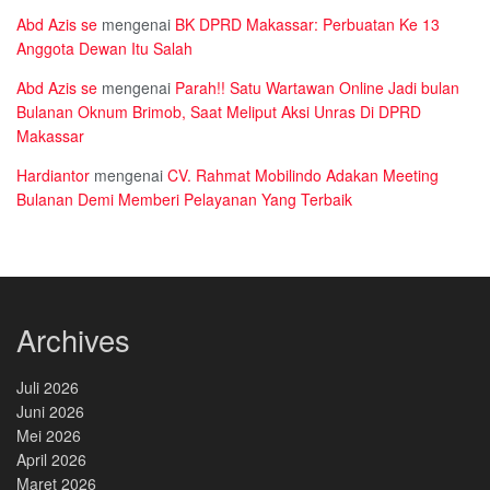
Abd Azis se
mengenai
BK DPRD Makassar: Perbuatan Ke 13
Anggota Dewan Itu Salah
Abd Azis se
mengenai
Parah!! Satu Wartawan Online Jadi bulan
Bulanan Oknum Brimob, Saat Meliput Aksi Unras Di DPRD
Makassar
Hardiantor
mengenai
CV. Rahmat Mobilindo Adakan Meeting
Bulanan Demi Memberi Pelayanan Yang Terbaik
Archives
Juli 2026
Juni 2026
Mei 2026
April 2026
Maret 2026