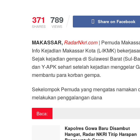
371
789
Share on Facebook
SHARES
VIEWS
MAKASSAR,
RadarNkri.com
| Pemuda Makassar
Info Kejadian Makassar Kota (L-IKMK) bekerja
Sejak kejadian gempa di Sulawesi Barat (Sul-Bar)
dan Y-APK sehari setelah kejadian menggelar G
membantu para korban gempa.
Sekelompok Pemuda yang mengatas namakan di
melakukan penggalangan dana
Baca:
Kapolres Gowa Baru Disambut
Hangat, Radar NKRI Titip Harapan
Besar untuk Gowa