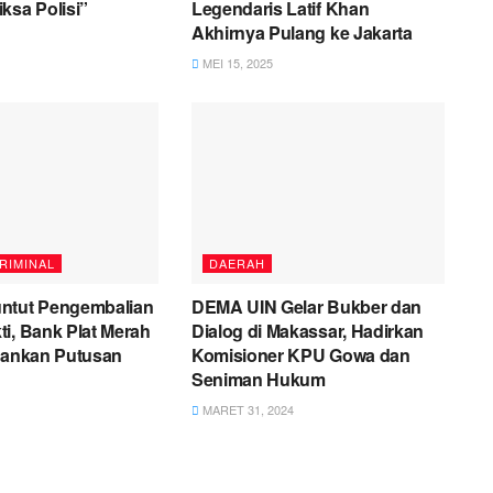
ksa Polisi”
Legendaris Latif Khan
Akhirnya Pulang ke Jakarta
MEI 15, 2025
RIMINAL
DAERAH
ntut Pengembalian
DEMA UIN Gelar Bukber dan
i, Bank Plat Merah
Dialog di Makassar, Hadirkan
alankan Putusan
Komisioner KPU Gowa dan
Seniman Hukum
MARET 31, 2024