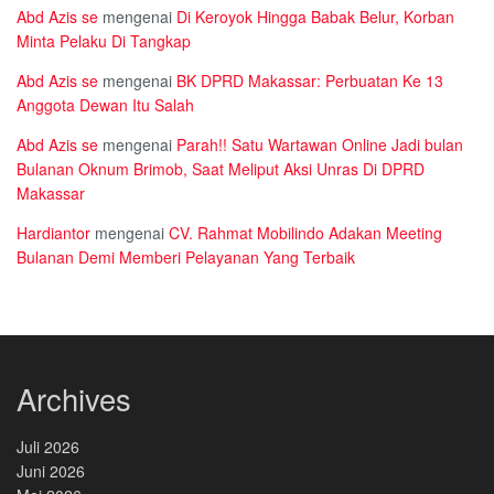
Abd Azis se
mengenai
Di Keroyok Hingga Babak Belur, Korban
Minta Pelaku Di Tangkap
Abd Azis se
mengenai
BK DPRD Makassar: Perbuatan Ke 13
Anggota Dewan Itu Salah
Abd Azis se
mengenai
Parah!! Satu Wartawan Online Jadi bulan
Bulanan Oknum Brimob, Saat Meliput Aksi Unras Di DPRD
Makassar
Hardiantor
mengenai
CV. Rahmat Mobilindo Adakan Meeting
Bulanan Demi Memberi Pelayanan Yang Terbaik
Archives
Juli 2026
Juni 2026