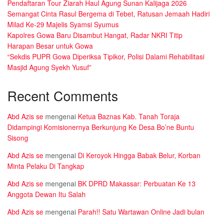
Pendaftaran Tour Ziarah Haul Agung Sunan Kalijaga 2026
Semangat Cinta Rasul Bergema di Tebet, Ratusan Jemaah Hadiri
Milad Ke-29 Majelis Syamsi Syumus
Kapolres Gowa Baru Disambut Hangat, Radar NKRI Titip
Harapan Besar untuk Gowa
“Sekdis PUPR Gowa Diperiksa Tipikor, Polisi Dalami Rehabilitasi
Masjid Agung Syekh Yusuf”
Recent Comments
Abd Azis se
mengenai
Ketua Baznas Kab. Tanah Toraja
Didampingi Komisionernya Berkunjung Ke Desa Bo’ne Buntu
Sisong
Abd Azis se
mengenai
Di Keroyok Hingga Babak Belur, Korban
Minta Pelaku Di Tangkap
Abd Azis se
mengenai
BK DPRD Makassar: Perbuatan Ke 13
Anggota Dewan Itu Salah
Abd Azis se
mengenai
Parah!! Satu Wartawan Online Jadi bulan