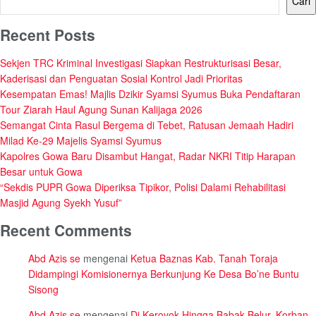
Cari
Recent Posts
Sekjen TRC Kriminal Investigasi Siapkan Restrukturisasi Besar,
Kaderisasi dan Penguatan Sosial Kontrol Jadi Prioritas
Kesempatan Emas! Majlis Dzikir Syamsi Syumus Buka Pendaftaran
Tour Ziarah Haul Agung Sunan Kalijaga 2026
Semangat Cinta Rasul Bergema di Tebet, Ratusan Jemaah Hadiri
Milad Ke-29 Majelis Syamsi Syumus
Kapolres Gowa Baru Disambut Hangat, Radar NKRI Titip Harapan
Besar untuk Gowa
“Sekdis PUPR Gowa Diperiksa Tipikor, Polisi Dalami Rehabilitasi
Masjid Agung Syekh Yusuf”
Recent Comments
Abd Azis se
mengenai
Ketua Baznas Kab. Tanah Toraja
Didampingi Komisionernya Berkunjung Ke Desa Bo’ne Buntu
Sisong
Abd Azis se
mengenai
Di Keroyok Hingga Babak Belur, Korban