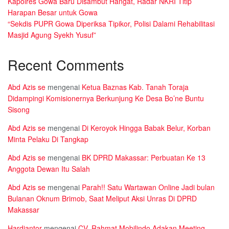
Kapolres Gowa Baru Disambut Hangat, Radar NKRI Titip
Harapan Besar untuk Gowa
“Sekdis PUPR Gowa Diperiksa Tipikor, Polisi Dalami Rehabilitasi
Masjid Agung Syekh Yusuf”
Recent Comments
Abd Azis se
mengenai
Ketua Baznas Kab. Tanah Toraja
Didampingi Komisionernya Berkunjung Ke Desa Bo’ne Buntu
Sisong
Abd Azis se
mengenai
Di Keroyok Hingga Babak Belur, Korban
Minta Pelaku Di Tangkap
Abd Azis se
mengenai
BK DPRD Makassar: Perbuatan Ke 13
Anggota Dewan Itu Salah
Abd Azis se
mengenai
Parah!! Satu Wartawan Online Jadi bulan
Bulanan Oknum Brimob, Saat Meliput Aksi Unras Di DPRD
Makassar
Hardiantor
mengenai
CV. Rahmat Mobilindo Adakan Meeting