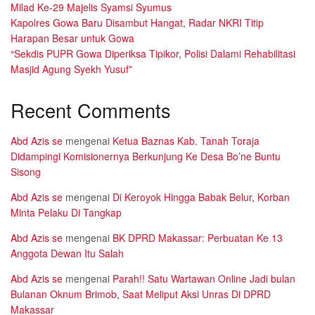
Milad Ke-29 Majelis Syamsi Syumus
Kapolres Gowa Baru Disambut Hangat, Radar NKRI Titip
Harapan Besar untuk Gowa
“Sekdis PUPR Gowa Diperiksa Tipikor, Polisi Dalami Rehabilitasi
Masjid Agung Syekh Yusuf”
Recent Comments
Abd Azis se
mengenai
Ketua Baznas Kab. Tanah Toraja
Didampingi Komisionernya Berkunjung Ke Desa Bo’ne Buntu
Sisong
Abd Azis se
mengenai
Di Keroyok Hingga Babak Belur, Korban
Minta Pelaku Di Tangkap
Abd Azis se
mengenai
BK DPRD Makassar: Perbuatan Ke 13
Anggota Dewan Itu Salah
Abd Azis se
mengenai
Parah!! Satu Wartawan Online Jadi bulan
Bulanan Oknum Brimob, Saat Meliput Aksi Unras Di DPRD
Makassar