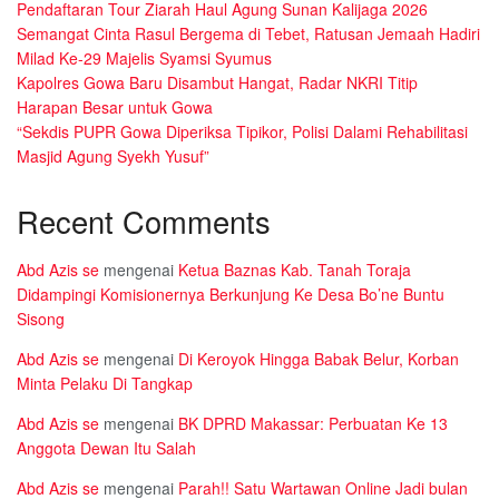
Pendaftaran Tour Ziarah Haul Agung Sunan Kalijaga 2026
Semangat Cinta Rasul Bergema di Tebet, Ratusan Jemaah Hadiri
Milad Ke-29 Majelis Syamsi Syumus
Kapolres Gowa Baru Disambut Hangat, Radar NKRI Titip
Harapan Besar untuk Gowa
“Sekdis PUPR Gowa Diperiksa Tipikor, Polisi Dalami Rehabilitasi
Masjid Agung Syekh Yusuf”
Recent Comments
Abd Azis se
mengenai
Ketua Baznas Kab. Tanah Toraja
Didampingi Komisionernya Berkunjung Ke Desa Bo’ne Buntu
Sisong
Abd Azis se
mengenai
Di Keroyok Hingga Babak Belur, Korban
Minta Pelaku Di Tangkap
Abd Azis se
mengenai
BK DPRD Makassar: Perbuatan Ke 13
Anggota Dewan Itu Salah
Abd Azis se
mengenai
Parah!! Satu Wartawan Online Jadi bulan